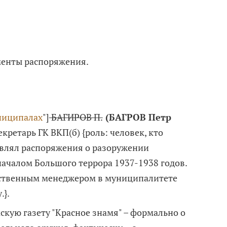
менты распоряжения.
ниципалах
"]
БАГИРОВ П.
(БАГРОВ Петр
екретарь ГК ВКП(б) {роль: человек, кто
влял распоряжения о разоружении
началом Большого террора 1937-1938 годов.
тственным менеджером в муниципалитете
.}.
скую газету "Красное знамя" – формально о