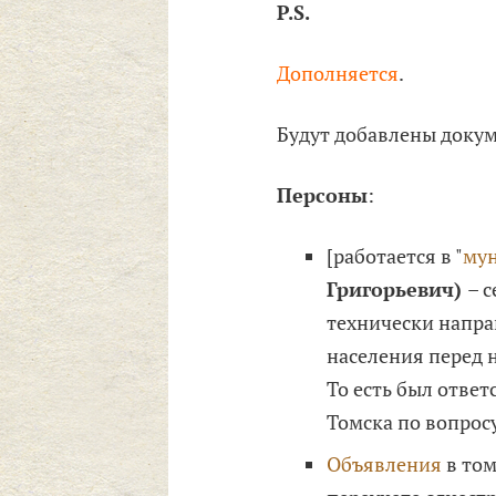
P.S.
Дополняется
.
Будут добавлены доку
Персоны
:
[работается в "
му
Григорьевич)
– с
технически напра
населения перед 
То есть был отве
Томска по вопросу
Объявления
в том