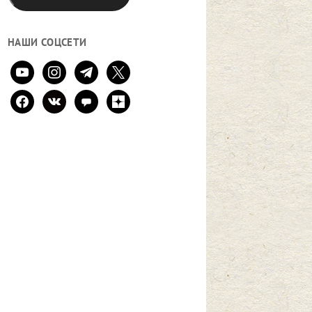
НАШИ СОЦСЕТИ
youtube
instagram
telegram
x
facebook
vkontakte
comment
zen-
yandex