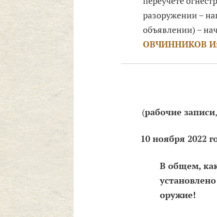
переучете огнестр
разоружении – нап
объявлении) – на
ОВЧИННИКОВ Ив
(
рабочие записи
10 ноября 2022 го
В общем, ка
установлено
оружие!