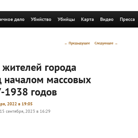
держимому
ичное дело
Убийство
Убийцы
Карта
Видео
Пресса
Навигация
←
Предыдущее
Следующее
→
по
записям
 жителей города
д началом массовых
7-1938 годов
ря, 2022 в 19:05
15 сентября, 2023 в 16:29