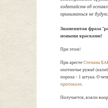
ходатайств об оставл
приниматься не будут
Знаменитая фраза "р
новыми красками!
При этом!
При аресте
Степана К
охотничье ружьё (калиб
пороха – 1 штука. О ч
протоколе
.
Получается, взяли воо