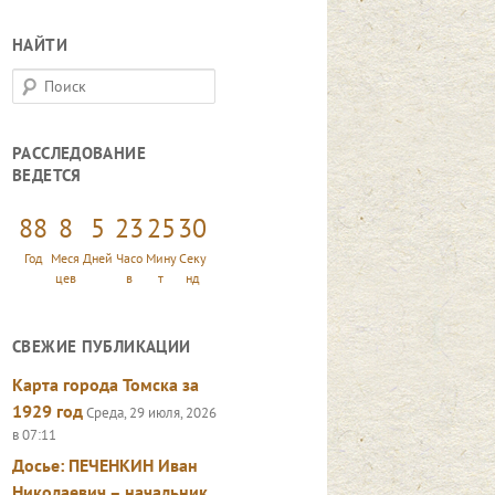
НАЙТИ
П
о
и
РАССЛЕДОВАНИЕ
с
ВЕДЕТСЯ
к
88
8
5
23
25
32
Год
Меся
Дней
Часо
Мину
Секу
цев
в
т
нд
СВЕЖИЕ ПУБЛИКАЦИИ
Карта города Томска за
1929 год
Среда, 29 июля, 2026
в 07:11
Досье: ПЕЧЕНКИН Иван
Николаевич – начальник