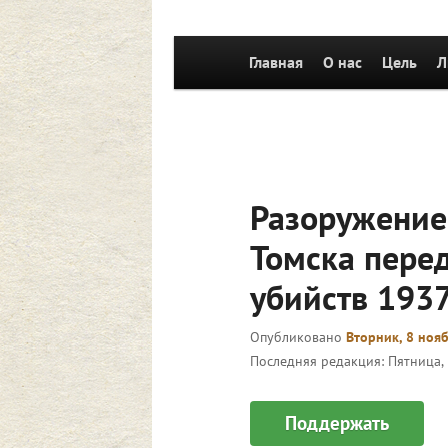
Главное
Главная
Перейти к основному со
О нас
Цель
Л
меню
Разоружение
Томска пере
убийств 193
Опубликовано
Вторник, 8 нояб
Последняя редакция:
Пятница, 
Поддержать