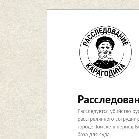
Перейти
к
основному
содержимому
Расследова
Расследуется убийство р
расстрелянного сотрудни
городе Томске в период Б
база для суда.