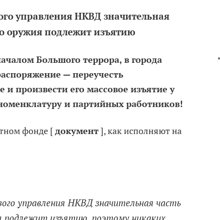
ого управления НКВД значительная
го оружия подлежит изъятию
началом Большого террора, в города
распоряжение — переучесть
 и произвести его массовое изъятие у
номенклатуру и партийных работников!
етном фонде [
документ
], как исполняют на
вого управления НКВД значительная часть
я подлежит изъятию, поэтому никаких