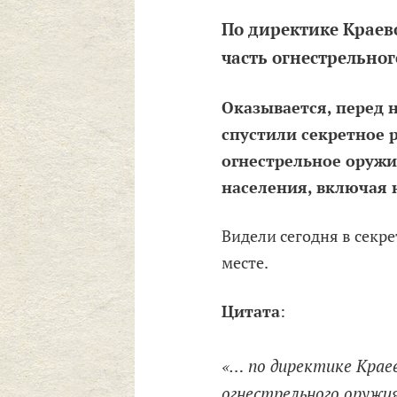
По директике Краев
часть огнестрельно
Оказывается, перед 
спустили секретное 
огнестрельное оружие
населения, включая 
Видели сегодня в секр
месте.
Цитата
:
«… по директике Крае
огнестрельного оружи