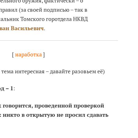
ельного оружия, фактически – о
равил (за своей подписью – так в
чальник Томского горотдела НКВД
ан Васильевич
.
[
наработка
]
, тема интересная – давайте разовьем её)
д – 1
:
к говорится, проведенной проверкой
: никто в открытую не просил сдавать