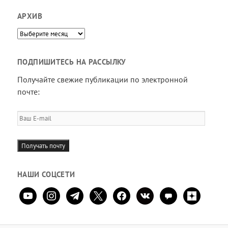
АРХИВ
Архив
ПОДПИШИТЕСЬ НА РАССЫЛКУ
Получайте свежие публикации по электронной
почте:
Ваш
E-
mail
Получать почту
НАШИ СОЦСЕТИ
youtube
instagram
telegram
x
facebook
vkontakte
comment
zen-
yandex