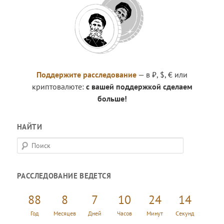
Поддержите расследование
— в ₽, $, € или
криптовалюте:
с вашей поддержкой сделаем
больше!
НАЙТИ
П
о
и
РАССЛЕДОВАНИЕ ВЕДЕТСЯ
с
к
88
8
7
10
24
14
Год
Месяцев
Дней
Часов
Минут
Секунд