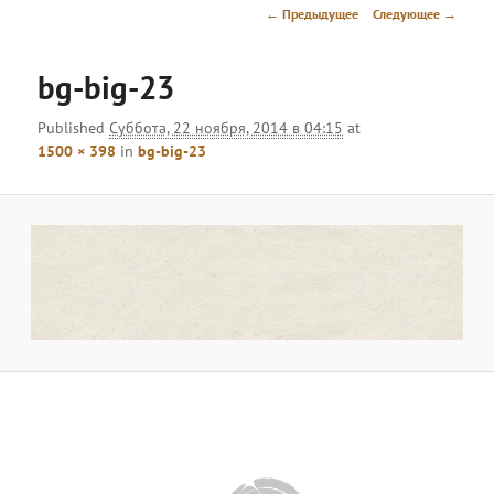
меню
Навигация
← Предыдущее
Следующее →
по
изображениям
bg-big-23
Published
Суббота, 22 ноября, 2014 в 04:15
at
1500 × 398
in
bg-big-23