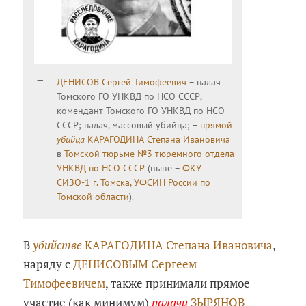
ДЕНИСОВ Сергей Тимофеевич
– палач
Томского ГО УНКВД по НСО СССР,
комендант Томского ГО УНКВД по НСО
СССР; палач, массовый убийца; –
прямой
убийца
КАРАГОДИНА Степана Ивановича
в
Томской тюрьме №3 тюремного отдела
УНКВД по НСО СССР
(ныне –
ФКУ
СИЗО-1 г. Томска, УФСИН России по
Томской области
).
В
убийстве
КАРАГОДИНА Степана Ивановича
,
наряду с
ДЕНИСОВЫМ Сергеем
Тимофеевичем
, также принимали прямое
участие (как минимум)
палачи
ЗЫРЯНОВ