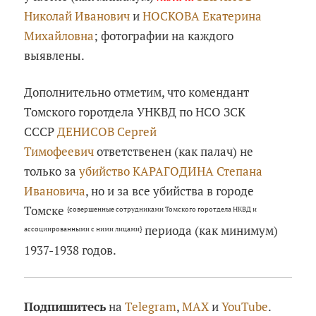
Николай Иванович
и
НОСКОВА Екатерина
Михайловна
; фотографии на каждого
выявлены.
Дополнительно отметим, что комендант
Томского горотдела УНКВД по НСО ЗСК
СССР
ДЕНИСОВ Сергей
Тимофеевич
ответственен (как палач) не
только за
убийство
КАРАГОДИНА Степана
Ивановича
, но и за все убийства в городе
Томске
{совершенные сотрудниками Томского горотдела НКВД и
периода (как минимум)
ассоциированными с ними лицами}
1937-1938 годов.
Подпишитесь
на
Telegram
,
MAX
и
YouTube
.