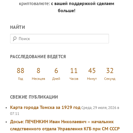
криптовалюте:
с вашей поддержкой сделаем
больше!
НАЙТИ
П
о
и
РАССЛЕДОВАНИЕ ВЕДЕТСЯ
с
к
88
8
6
11
45
33
Год
Месяцев
Дней
Часов
Минут
Секунд
СВЕЖИЕ ПУБЛИКАЦИИ
Карта города Томска за 1929 год
Среда, 29 июля, 2026 в
07:11
Досье: ПЕЧЕНКИН Иван Николаевич – начальник
следственного отдела Управления КГБ при СМ СССР