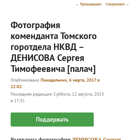
меню
Навигация
←
Предыдущее
Следующее
→
по
записям
Фотография
коменданта Томского
горотдела НКВД –
ДЕНИСОВА Сергея
Тимофеевича [палач]
Опубликовано
Понедельник, 6 марта, 2017 в
22:02
Последняя редакция:
Суббота, 12 августа, 2023
в 17:31
Поддержать
Выявлена фотография
ДЕНИСОВА Сергея