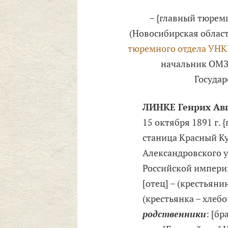
– {главный тюре
(Новосибирская облас
тюремного отдела УНК
начальник ОМЗ
Государ
ЛИНКЕ Генрих Ав
15 октября 1891 г. 
станица Красный Ку
Александровского у
Российской импери
[отец] – (крестьянин
(крестьянка – хлебо
родственники
: [бр