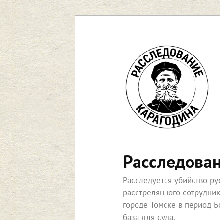
Расследова
Расследуется убийство р
расстрелянного сотрудни
городе Томске в период Б
база для суда.