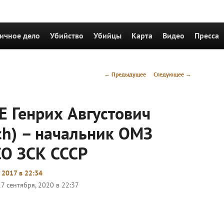
держимому
ичное дело
Убийство
Убийцы
Карта
Видео
Пресса
Навигация
←
Предыдущее
Следующее
→
по
записям
Е Генрих Августович
ich) – начальник ОМЗ
О ЗСК СССР
 2017 в 22:34
17 сентября, 2020 в 22:37