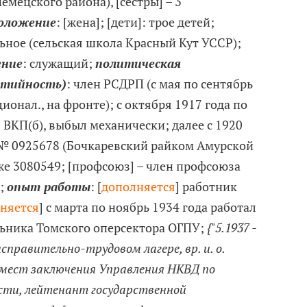
Немецского района), [сестры] – 3
положение
: [жена]; [дети]: трое детей;
льное (сельская школа Красный Кут УССР);
ение
: служащий;
политическая
ртийность)
: член РСДРП (с мая по сентябрь
ионал., на фронте); с октября 1917 года по
 ВКП(б), выбыл механически; далее с 1920
б № 0925678 (Бочкаревский райком Амурской
кже 3080549; [профсоюз] – член профсоюза
;
опыт работы
: [
дополняется
] работник
няется
] с марта по ноябрь 1934 года работал
ника Томского оперсектора ОГПУ;
{"5.1937 -
справительно-трудовом лагере, вр. и. о.
мест заключения Управления НКВД по
сти, лейтенант государственной