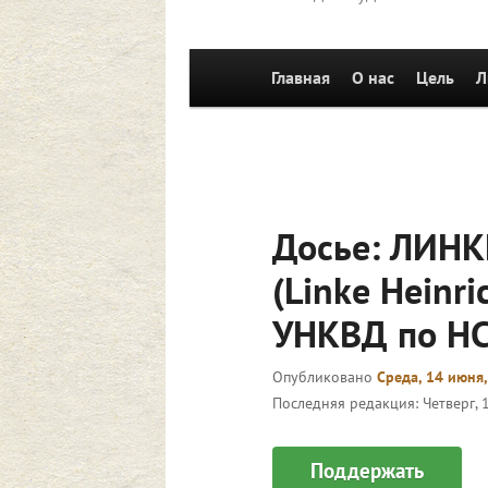
Главное
Главная
Перейти к основному со
О нас
Цель
Л
меню
Досье: ЛИНК
(Linke Heinr
УНКВД по НС
Опубликовано
Среда, 14 июня,
Последняя редакция:
Четверг, 
Поддержать