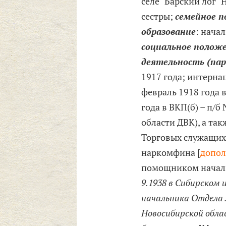
селе "Барский лог" 
сестры;
семейное 
образование
: нача
социальное полож
деятельность (па
1917 года; интернац
февраль 1918 года в
года в ВКП(б) – п/
области ДВК), а та
Торговых служащих
наркомфина [
допол
помощником началь
9.1938 в Сибирском и
начальника Отдела 
Новосибирской обла