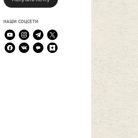
НАШИ СОЦСЕТИ
youtube
instagram
telegram
x
facebook
vkontakte
comment
zen-
yandex