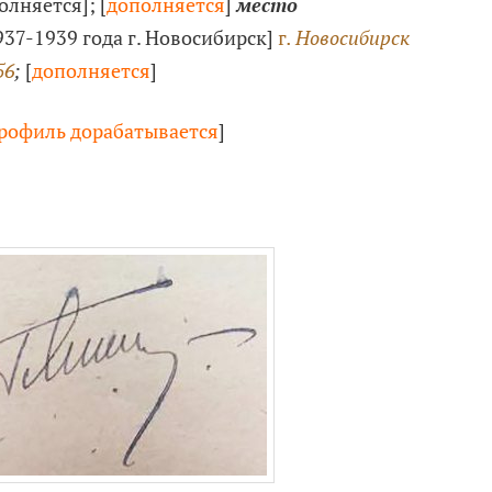
олняется]; [
дополняется
]
место
1937-1939 года г. Новосибирск]
г
. Новосибирск
56
;
[
дополняется
]
рофиль дорабатывается
]