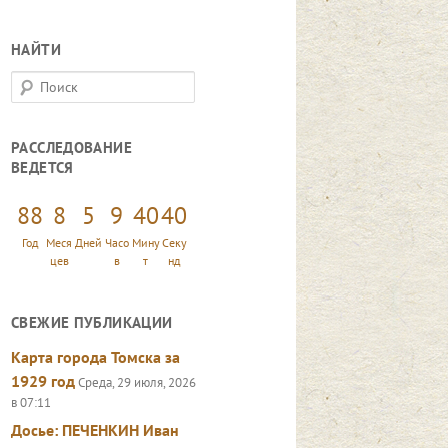
НАЙТИ
П
о
и
РАССЛЕДОВАНИЕ
с
ВЕДЕТСЯ
к
88
8
5
9
40
42
Год
Меся
Дней
Часо
Мину
Секу
цев
в
т
нд
СВЕЖИЕ ПУБЛИКАЦИИ
Карта города Томска за
1929 год
Среда, 29 июля, 2026
в 07:11
Досье: ПЕЧЕНКИН Иван