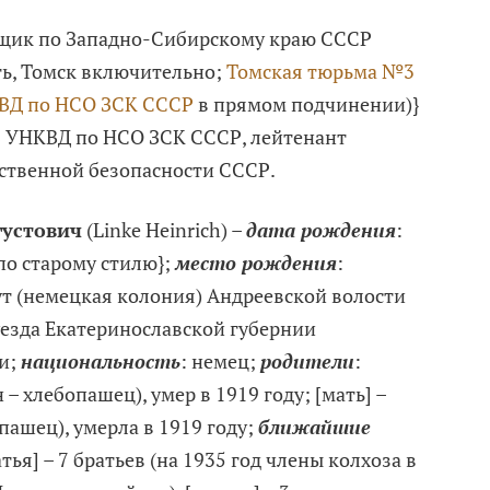
мщик по Западно-Сибирскому краю СССР
ть, Томск включительно;
Томская тюрьма №3
ВД по НСО ЗСК СССР
в прямом подчинении)}
 УНКВД по НСО ЗСК СССР, лейтенант
ственной безопасности СССР.
густович
(Linke Heinrich) –
дата рождения
:
{по старому стилю};
место рождения
:
т (немецкая колония) Андреевской волости
езда Екатеринославской губернии
и;
национальность
: немец;
родители
:
 – хлебопашец), умер в 1919 году; [мать] –
пашец), умерла в 1919 году;
ближайшие
атья] – 7 братьев (на 1935 год члены колхоза в