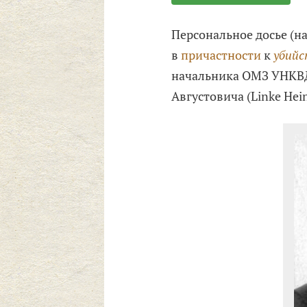
Персональное досье (н
в
причастности
к
убийс
начальника ОМЗ УНКВД
Августовича (Linke Hein