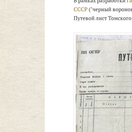
В рамках разработки
Г
СССР
("черный вороно
Путевой лист Томског