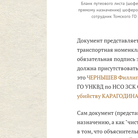
Бланк путеового листа (шоф
прямому назначению) шофер
сотрудник Томского ГО 
Документ представляет
транспортная номенклат
обязательная подпись 
должна присутствовать 
это
ЧЕРНЫШЕВ Филлип
ГО УНКВД по НСО ЗСК 
убийству
КАРАГОДИНА 
Сам документ (предста
назначению, а как "чи
в том, что объяснител