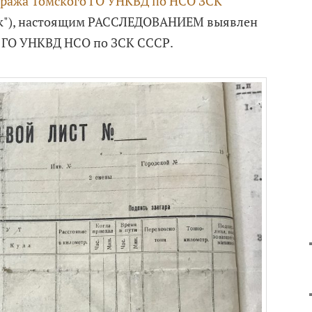
аража Томского ГО УНКВД по НСО ЗСК
к"), настоящим РАССЛЕДОВАНИЕМ выявлен
о ГО УНКВД НСО по ЗСК СССР.