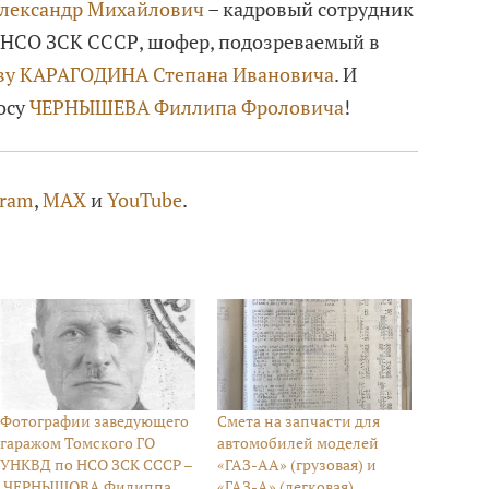
ександр Михайлович
– кадровый сотрудник
 НСО ЗСК СССР, шофер, подозреваемый в
ву
КАРАГОДИНА Степана Ивановича
. И
осу
ЧЕРНЫШЕВА Филлипа Фроловича
!
gram
,
MAX
и
YouTube
.
Фотографии заведующего
Смета на запчасти для
гаражом Томского ГО
автомобилей моделей
УНКВД по НСО ЗСК СССР –
«ГАЗ-АА» (грузовая) и
ЧЕРНЫШОВА Филиппа
«ГАЗ-А» (легковая)