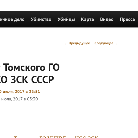
держимому
ичное дело
Убийство
Убийцы
Карта
Видео
Пресса
Навигация
←
Предыдущее
Следующее
→
по
записям
 Томского ГО
О ЗСК СССР
0 июля, 2017 в 23:51
 июля, 2017 в 03:30