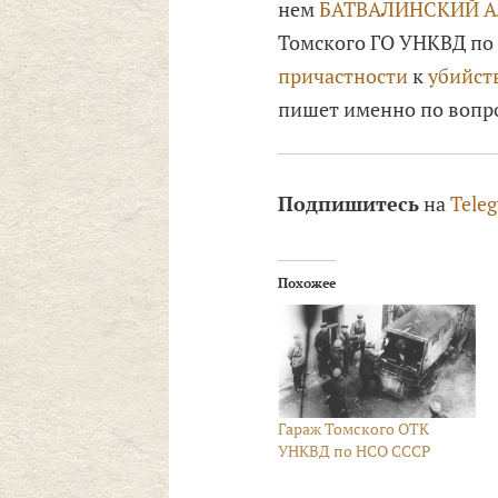
нем
БАТВАЛИНСКИЙ Ал
Томского ГО УНКВД по
причастности
к
убийст
пишет именно по вопр
Подпишитесь
на
Tele
Похожее
Гараж Томского ОТК
УНКВД по НСО СССР