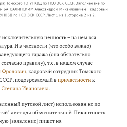
ера) Томского ГО УНКВД по НСО ЗСК СССР. Заполнен (не по
ом БАТВАЛИНСКИМ Александром Михайловичем – кадровый
УНКВД по НСО ЗСК СССР. Лист 1 из 1, сторона 2 из 2.
 исключительную ценность – на нем вся
ура. И в частности (что особо важно) –
заведующего гаража (она обязательно
согласно правилу), т.е. в нашем случае –
 Фролович
, кадровый сотрудник Томского
СССР, подозреваемый в
причастности
к
Степана Ивановича
.
вленный путевой лист) использован не по
стый" лист для объяснительной. Пикантность
ьную [заявление] пишет на