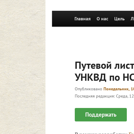
Главное
Главная
Перейти к основному со
О нас
Цель
Л
меню
Путевой лист
УНКВД по НС
Опубликовано
Понедельник, 1
Последняя редакция:
Среда, 12
Поддержать