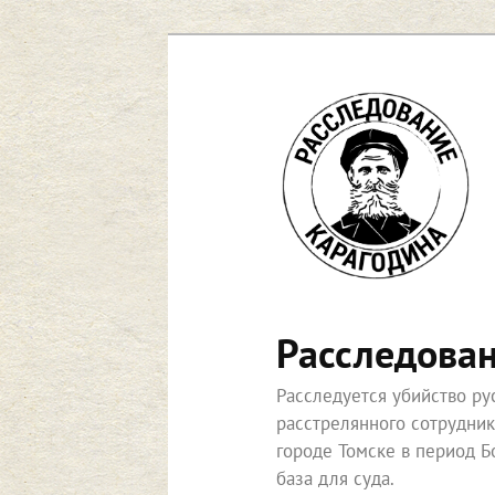
Перейти
к
основному
содержимому
Расследова
Расследуется убийство р
расстрелянного сотрудни
городе Томске в период Б
база для суда.