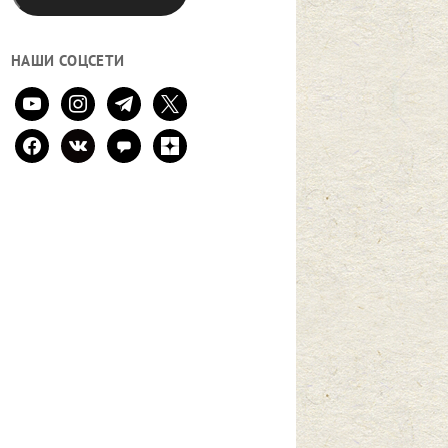
НАШИ СОЦСЕТИ
youtube
instagram
telegram
x
facebook
vkontakte
comment
zen-
yandex