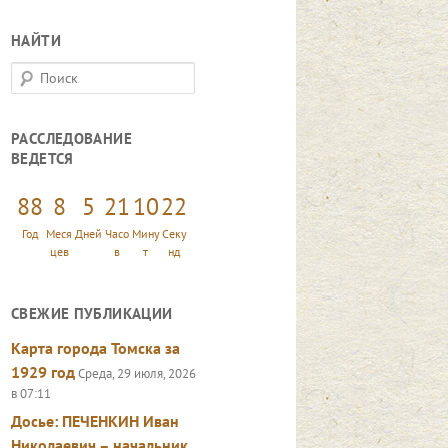
НАЙТИ
П
о
и
РАССЛЕДОВАНИЕ
с
ВЕДЕТСЯ
к
88
8
5
21
10
24
Год
Меся
Дней
Часо
Мину
Секу
цев
в
т
нд
СВЕЖИЕ ПУБЛИКАЦИИ
Карта города Томска за
1929 год
Среда, 29 июля, 2026
в 07:11
Досье: ПЕЧЕНКИН Иван
Николаевич – начальник