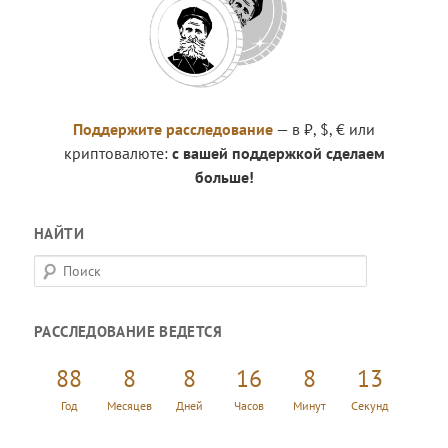
Поддержите расследование
— в ₽, $, € или
криптовалюте:
с вашей поддержкой сделаем
больше!
НАЙТИ
П
о
и
РАССЛЕДОВАНИЕ ВЕДЕТСЯ
с
к
88
8
8
16
8
14
Год
Месяцев
Дней
Часов
Минут
Секунд