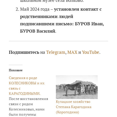
школьном музее села Волково.
Май 2024 года –
установлен контакт с
родственниками людей
подписавшими письмо: БУРОВ Иван,
БУРОВ Василий
.
Подпишитесь
на
Telegram
,
MAX
и
YouTube
.
Похожее
Сведения о роде
КОЛЕСНИКОВЫ и их
связь с
КАРАГОДИНЫМИ.
После восстановления
Кулацкое хозяйство
связи с родом
Степана Карагодина
Колесниковых, нами
(Корогодина)
были получены