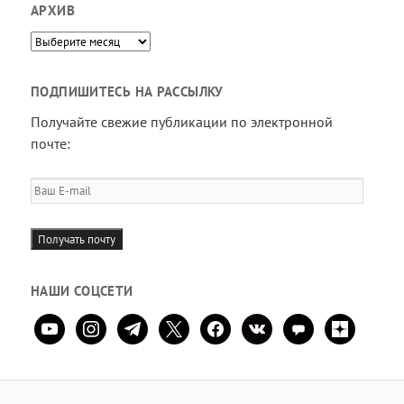
АРХИВ
Архив
ПОДПИШИТЕСЬ НА РАССЫЛКУ
Получайте свежие публикации по электронной
почте:
Ваш
E-
mail
Получать почту
НАШИ СОЦСЕТИ
youtube
instagram
telegram
x
facebook
vkontakte
comment
zen-
yandex