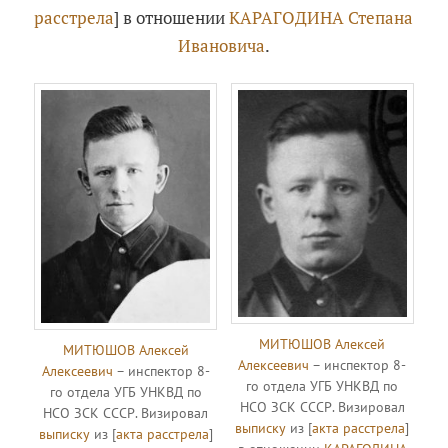
расстрела
] в отношении
КАРАГОДИНА Степана
Ивановича
.
МИТЮШОВ Алексей
МИТЮШОВ Алексей
Алексеевич
– инспектор 8-
Алексеевич
– инспектор 8-
го отдела УГБ УНКВД по
го отдела УГБ УНКВД по
НСО ЗСК СССР. Визировал
НСО ЗСК СССР. Визировал
выписку
из [
акта расстрела
]
выписку
из [
акта расстрела
]