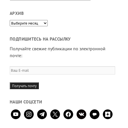
АРХИВ
Архив
ПОДПИШИТЕСЬ НА РАССЫЛКУ
Получайте свежие публикации по электронной
почте:
Ваш
E-
mail
Получать почту
НАШИ СОЦСЕТИ
youtube
instagram
telegram
x
facebook
vkontakte
comment
zen-
yandex