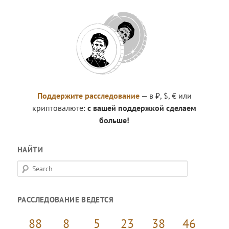
Поддержите расследование
— в ₽, $, € или
криптовалюте:
с вашей поддержкой сделаем
больше!
НАЙТИ
S
e
a
РАССЛЕДОВАНИЕ ВЕДЕТСЯ
r
c
88
8
5
23
38
46
h