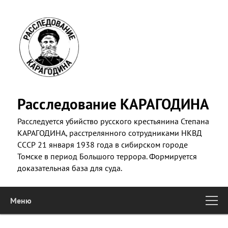
Skip
to
primary
content
Расследование КАРАГОДИНА
Расследуется убийство русского крестьянина Степана
КАРАГОДИНА, расстрелянного сотрудниками НКВД
СССР 21 января 1938 года в сибирском городе
Томске в период Большого террора. Формируется
доказательная база для суда.
Меню
Main
Skip to primary content