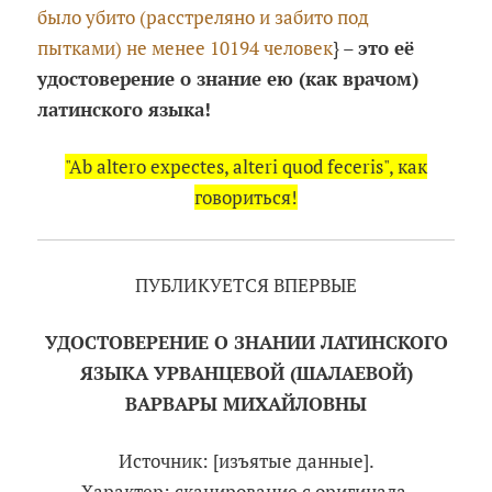
было убито (расстреляно и забито под
пытками) не менее 10194 человек
} –
это её
удостоверение о знание ею (как врачом)
латинского языка!
"Ab altero expectes, alteri quod feceris", как
говориться!
ПУБЛИКУЕТСЯ ВПЕРВЫЕ
УДОСТОВЕРЕНИЕ О ЗНАНИИ ЛАТИНСКОГО
ЯЗЫКА УРВАНЦЕВОЙ (ШАЛАЕВОЙ)
ВАРВАРЫ МИХАЙЛОВНЫ
Источник: [изъятые данные].
Характер: сканирование с оригинала,