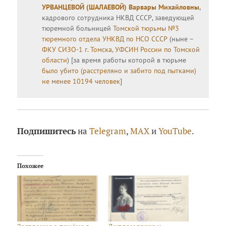
УРВАНЦЕВОЙ (ШАЛАЕВОЙ) Варвары Михайловны
,
кадрового сотрудника НКВД СССР, заведующей
тюремной больницей
Томской тюрьмы №3
тюремного отдела УНКВД по НСО СССР
(ныне –
ФКУ СИЗО-1 г. Томска, УФСИН России по Томской
области
) [за время работы которой в тюрьме
было убито (расстреляно и забито под пытками)
не менее 10194 человек
]
Подпишитесь
на
Telegram
,
MAX
и
YouTube
.
Похожее