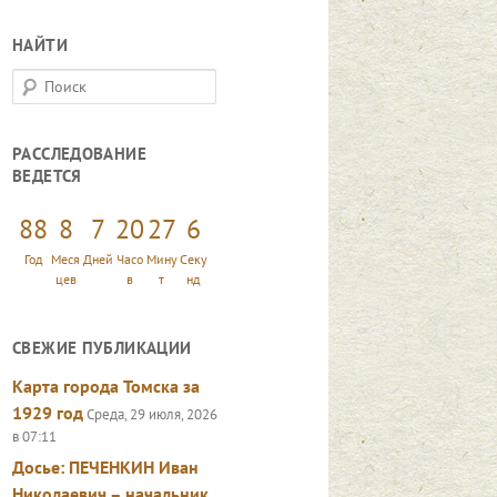
НАЙТИ
П
о
и
РАССЛЕДОВАНИЕ
с
ВЕДЕТСЯ
к
88
8
7
20
27
8
Год
Меся
Дней
Часо
Мину
Секу
цев
в
т
нд
СВЕЖИЕ ПУБЛИКАЦИИ
Карта города Томска за
1929 год
Среда, 29 июля, 2026
в 07:11
Досье: ПЕЧЕНКИН Иван
Николаевич – начальник