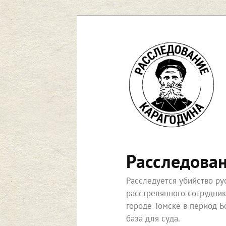
Перейти
к
основному
содержимому
Расследова
Расследуется убийство р
расстрелянного сотрудни
городе Томске в период Б
база для суда.