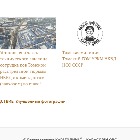
Установлена часть
Томская милиция –
технического эшелона
Томский ГОМ УРКМ НКВД
сотрудников Томской
НСО СССР
расстрельной тюрьмы
НКВД с комендантом
(завхозом) во главе!
ДСТВИЕ
,
Улучшенные фотографии
.
®
©
Расследование КАРАГОДИНА
–
KARAGODIN.ORG