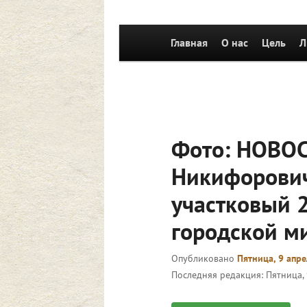
Главное
Главная
Перейти к основному со
О нас
Цель
Л
меню
Фото: НОВО
Никифорович
участковый 2
городской ми
Опубликовано
Пятница, 9 апре
Последняя редакция:
Пятница, 