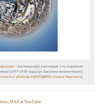
ифорович
– [милиционер] участковый 2-го отделения
омска [1937-1938 годы] (ул. Бакунина включительно);
астности
к
убийству
КАРАГОДИНА Степана Ивановича
.
gram
,
MAX
и
YouTube
.