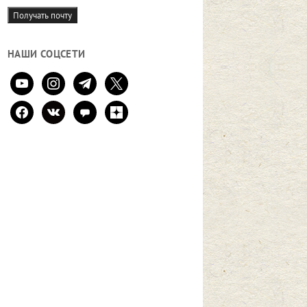
mail
Получать почту
НАШИ СОЦСЕТИ
youtube
instagram
telegram
x
facebook
vkontakte
comment
zen-
yandex