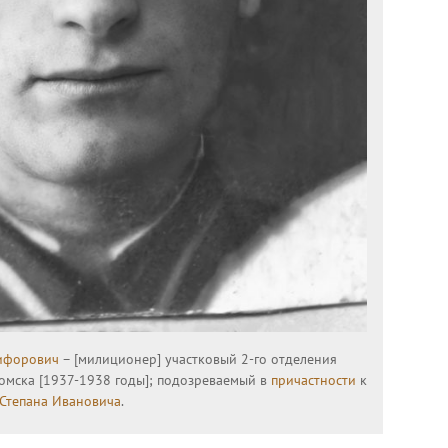
ифорович
– [милиционер] участковый 2-го отделения
Томска [1937-1938 годы]; подозреваемый в
причастности
к
Степана Ивановича
.