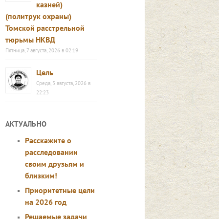
казней)
(политрук охраны)
Томской расстрельной
тюрьмы НКВД
Пятница, 7 августа, 2026 в 02:19
Цель
Среда, 5 августа, 2026 в
22:23
АКТУАЛЬНО
Расскажите о
расследовании
своим друзьям и
близким!
Приоритетные цели
на 2026 год
Решаемые задачи