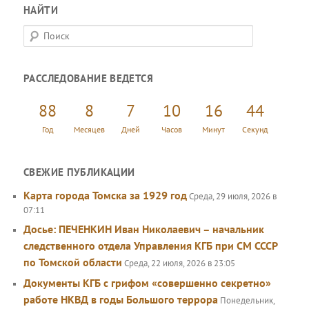
НАЙТИ
П
о
и
РАССЛЕДОВАНИЕ ВЕДЕТСЯ
с
к
88
8
7
10
16
44
Год
Месяцев
Дней
Часов
Минут
Секунд
СВЕЖИЕ ПУБЛИКАЦИИ
Карта города Томска за 1929 год
Среда, 29 июля, 2026 в
07:11
Досье: ПЕЧЕНКИН Иван Николаевич – начальник
следственного отдела Управления КГБ при СМ СССР
по Томской области
Среда, 22 июля, 2026 в 23:05
Документы КГБ с грифом «совершенно секретно»
работе НКВД в годы Большого террора
Понедельник,