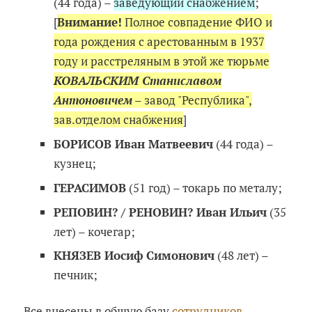
(44 года) –
заведующий снабжением
;
[
Внимание!
Полное совпадение ФИО и
года рождения с арестованным в 1937
году и расстреляным в этой же тюрьме
КОВАЛЬСКИМ Станиславом
Антоновичем
– завод "Республика",
зав.отделом снабжения
]
БОРИСОВ Иван Матвеевич
(44 года) –
кузнец;
ГЕРАСИМОВ
(51 год) – токарь по металу;
РЕПОВИН? / РЕНОВИН? Иван Ильич
(35
лет) – кочегар;
КНЯЗЕВ Иосиф Симонович
(48 лет) –
печник;
Все внесены в общую базу
сотрудников