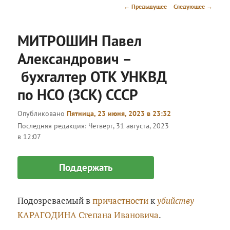
меню
Навигация
←
Предыдущее
Следующее
→
по
записям
МИТРОШИН Павел
Александрович –
бухгалтер ОТК УНКВД
по НСО (ЗСК) СССР
Опубликовано
Пятница, 23 июня, 2023 в 23:32
Последняя редакция:
Четверг, 31 августа, 2023
в 12:07
Поддержать
Подозреваемый в
причастности
к
убийству
КАРАГОДИНА Степана Ивановича
.