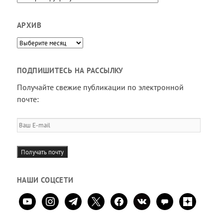
АРХИВ
Архив
ПОДПИШИТЕСЬ НА РАССЫЛКУ
Получайте свежие публикации по электронной
почте:
Ваш
E-
mail
Получать почту
НАШИ СОЦСЕТИ
youtube
instagram
telegram
x
facebook
vkontakte
comment
zen-
yandex