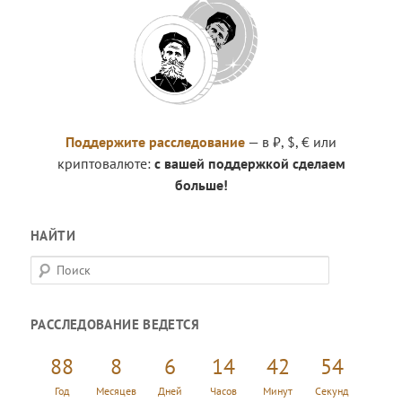
Поддержите расследование
— в ₽, $, € или
криптовалюте:
с вашей поддержкой сделаем
больше!
НАЙТИ
П
о
и
РАССЛЕДОВАНИЕ ВЕДЕТСЯ
с
к
88
8
6
14
42
54
Год
Месяцев
Дней
Часов
Минут
Секунд