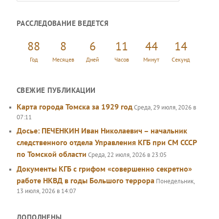
о
и
РАССЛЕДОВАНИЕ ВЕДЕТСЯ
с
к
88
8
6
11
44
14
Год
Месяцев
Дней
Часов
Минут
Секунд
СВЕЖИЕ ПУБЛИКАЦИИ
Карта города Томска за 1929 год
Среда, 29 июля, 2026 в
07:11
Досье: ПЕЧЕНКИН Иван Николаевич – начальник
следственного отдела Управления КГБ при СМ СССР
по Томской области
Среда, 22 июля, 2026 в 23:05
Документы КГБ с грифом «совершенно секретно»
работе НКВД в годы Большого террора
Понедельник,
13 июля, 2026 в 14:07
ДОПОЛНЕНЫ