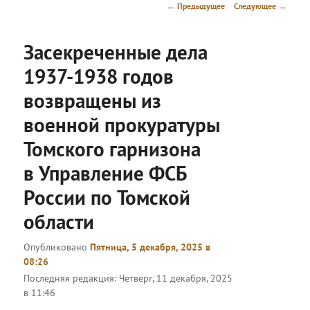
меню
Навигация
←
Предыдущее
Следующее
→
по
записям
Засекреченные дела
1937-1938 годов
возвращены из
военной прокуратуры
Томского гарнизона
в Управление ФСБ
России по Томской
области
Опубликовано
Пятница, 5 декабря, 2025 в
08:26
Последняя редакция:
Четверг, 11 декабря, 2025
в 11:46