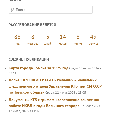
П
о
и
РАССЛЕДОВАНИЕ ВЕДЕТСЯ
с
к
88
8
5
14
8
49
Год
Месяцев
Дней
Часов
Минут
Секунд
СВЕЖИЕ ПУБЛИКАЦИИ
Карта города Томска за 1929 год
Среда, 29 июля, 2026 в
07:11
Досье: ПЕЧЕНКИН Иван Николаевич – начальник
следственного отдела Управления КГБ при СМ СССР
по Томской области
Среда, 22 июля, 2026 в 23:05
Документы КГБ с грифом «совершенно секретно»
работе НКВД в годы Большого террора
Понедельник,
13 июля, 2026 в 14:07