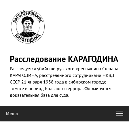
Skip
to
primary
content
Расследование КАРАГОДИНА
Расследуется убийство русского крестьянина Степана
КАРАГОДИНА, расстрелянного сотрудниками НКВД
СССР 21 января 1938 года в сибирском городе
Томске в период Большого террора. Формируется
доказательная база для суда.
Меню
Main
Skip to primary content