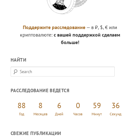
Поддержите расследование
— в ₽, $, € или
криптовалюте:
с вашей поддержкой сделаем
больше!
НАЙТИ
S
e
a
РАССЛЕДОВАНИЕ ВЕДЕТСЯ
r
c
88
8
6
0
59
37
h
Год
Месяцев
Дней
Часов
Минут
Секунд
СВЕЖИЕ ПУБЛИКАЦИИ