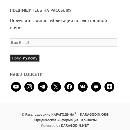
ПОДПИШИТЕСЬ НА РАССЫЛКУ
Получайте свежие публикации по электронной
почте:
Ваш
E-
mail
Получать почту
НАШИ СОЦСЕТИ
youtube
instagram
telegram
x
facebook
vkontakte
comment
zen-
yandex
®
©
Расследование КАРАГОДИНА
–
KARAGODIN.ORG
Юридическая информация
|
Контакты
Powered by
KARAGODIN.NET