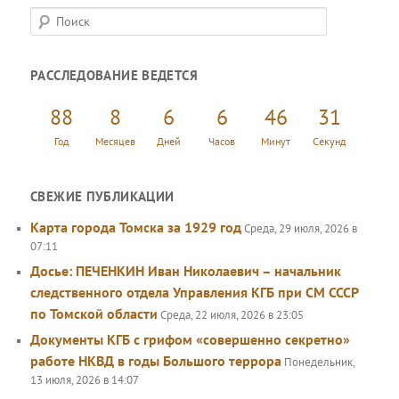
П
о
и
РАССЛЕДОВАНИЕ ВЕДЕТСЯ
с
к
88
8
6
6
46
31
Год
Месяцев
Дней
Часов
Минут
Секунд
СВЕЖИЕ ПУБЛИКАЦИИ
Карта города Томска за 1929 год
Среда, 29 июля, 2026 в
07:11
Досье: ПЕЧЕНКИН Иван Николаевич – начальник
следственного отдела Управления КГБ при СМ СССР
по Томской области
Среда, 22 июля, 2026 в 23:05
Документы КГБ с грифом «совершенно секретно»
работе НКВД в годы Большого террора
Понедельник,
13 июля, 2026 в 14:07