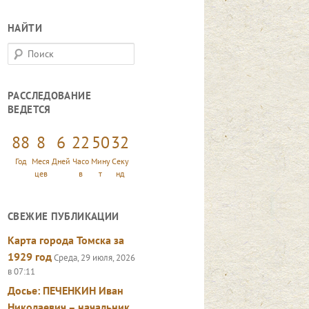
НАЙТИ
П
о
и
РАССЛЕДОВАНИЕ
с
ВЕДЕТСЯ
к
88
8
6
22
50
33
Год
Меся
Дней
Часо
Мину
Секу
цев
в
т
нд
СВЕЖИЕ ПУБЛИКАЦИИ
Карта города Томска за
1929 год
Среда, 29 июля, 2026
в 07:11
Досье: ПЕЧЕНКИН Иван
Николаевич – начальник