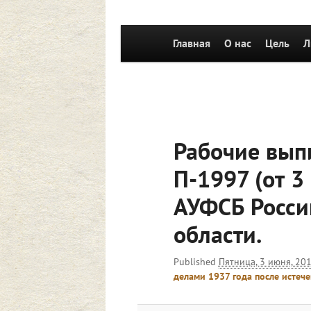
Главное
Главная
Перейти к основному со
О нас
Цель
Л
меню
Рабочие вып
П-1997 (от 3
АУФСБ Росси
области.
Published
Пятница, 3 июня, 201
делами 1937 года после истече