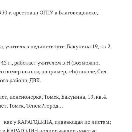
930 г. арестован ОГПУ в Благовещенске,
а, учитель в пединституте. Бакунина 19, кв.2.
2 г., работает учителем в Н (возможно,
о номер школы, например, «4») школе, Сел.
го района, ДВК.
, пенсионерка, Томск, Бакунина, 19, кв.4.
ет, Томск, Тепем?город…
е – как у КАРАГОДИНА, плавающая по листам;
ак и КАРАГОДИН подписывались чистые