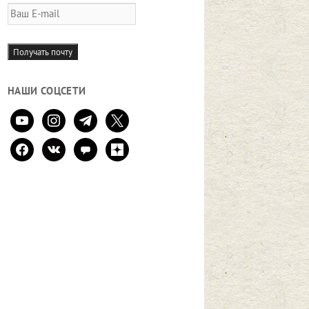
Ваш
E-
mail
Получать почту
НАШИ СОЦСЕТИ
youtube
instagram
telegram
x
facebook
vkontakte
comment
zen-
yandex