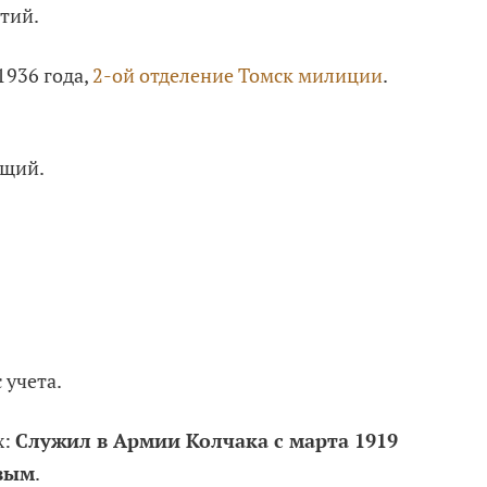
тий.
1936 года,
2-ой отделение Томск милиции
.
ащий.
 учета.
х:
Служил в Армии Колчака с марта 1919
овым
.