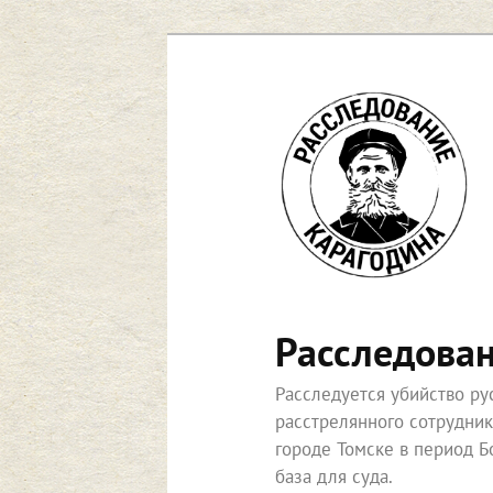
Перейти
к
основному
содержимому
Расследова
Расследуется убийство р
расстрелянного сотрудни
городе Томске в период Б
база для суда.