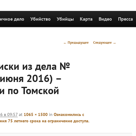
держимому
ичное дело
Убийство
Убийцы
Карта
Видео
Пресса
Навигация
← Предыдущее
Следующее →
по
изображениям
иски из дела №
 июня 2016) –
и по Томской
6 в 09:57
at
1065 × 1500
in
Ознакомились с
ния 75 летнего срока на ограничение доступа.