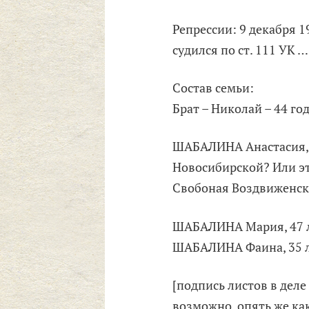
Репрессии: 9 декабря 1
судился по ст. 111 УК …
Состав семьи:
Брат – Николай – 44 год
ШАБАЛИНА Анастасия, 4
Новосибирской? Или эт
Свобоная Воздвиженско
ШАБАЛИНА Мария, 47 лет
ШАБАЛИНА Фаина, 35 л
[подпись листов в дел
возможно, опять же к