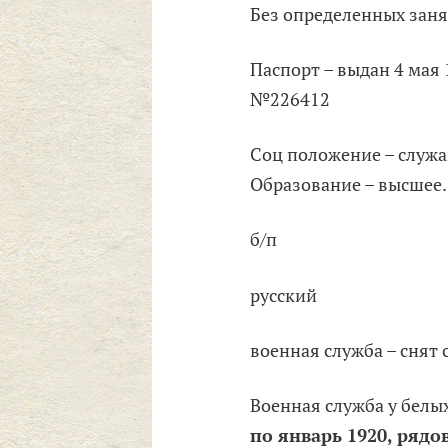
Без определенных заня
Паспорт – выдан 4 мая 
№226412
Соц положение – служ
Образование – высшее.
б/п
русский
военная служба – снят с
Военная служба у белы
по январь 1920, ряд