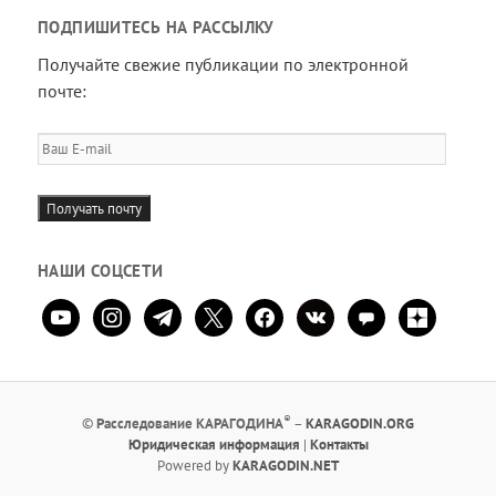
ПОДПИШИТЕСЬ НА РАССЫЛКУ
Получайте свежие публикации по электронной
почте:
Ваш
E-
mail
Получать почту
НАШИ СОЦСЕТИ
youtube
instagram
telegram
x
facebook
vkontakte
comment
zen-
yandex
®
©
Расследование КАРАГОДИНА
–
KARAGODIN.ORG
Юридическая информация
|
Контакты
Powered by
KARAGODIN.NET