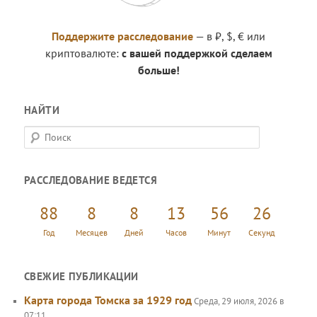
Поддержите расследование
— в ₽, $, € или
криптовалюте:
с вашей поддержкой сделаем
больше!
НАЙТИ
П
о
и
РАССЛЕДОВАНИЕ ВЕДЕТСЯ
с
к
88
8
8
13
56
26
Год
Месяцев
Дней
Часов
Минут
Секунд
СВЕЖИЕ ПУБЛИКАЦИИ
Карта города Томска за 1929 год
Среда, 29 июля, 2026 в
07:11