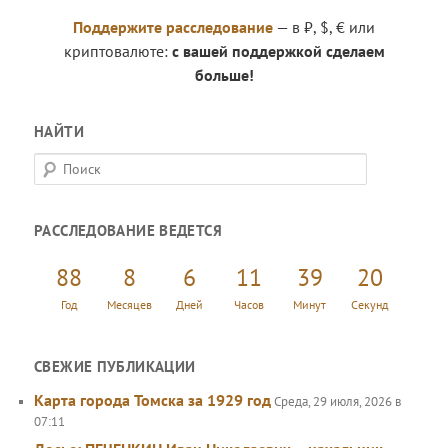
Поддержите расследование
— в ₽, $, € или
криптовалюте:
с вашей поддержкой сделаем
больше!
НАЙТИ
П
о
и
РАССЛЕДОВАНИЕ ВЕДЕТСЯ
с
к
88
8
6
11
39
20
Год
Месяцев
Дней
Часов
Минут
Секунд
СВЕЖИЕ ПУБЛИКАЦИИ
Карта города Томска за 1929 год
Среда, 29 июля, 2026 в
07:11