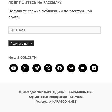
ПОДПИШИТЕСЬ НА РАССЫЛКУ
Получайте свежие публикации по электронной
почте:
Ваш
E-
mail
Получать почту
НАШИ СОЦСЕТИ
youtube
instagram
telegram
x
facebook
vkontakte
comment
zen-
yandex
®
©
Расследование КАРАГОДИНА
–
KARAGODIN.ORG
Юридическая информация
|
Контакты
Powered by
KARAGODIN.NET