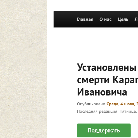
Главное
Главная
Перейти к основному со
О нас
Цель
Л
меню
Установлены
смерти Кара
Ивановича
Опубликовано
Среда, 4 июля, 
Последняя редакция:
Пятница, 
Поддержать