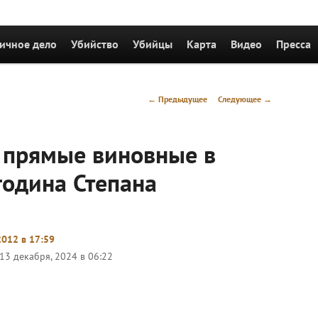
держимому
ичное дело
Убийство
Убийцы
Карта
Видео
Пресса
Навигация
←
Предыдущее
Следующее
→
по
записям
 прямые виновные в
година Степана
2012 в 17:59
13 декабря, 2024 в 06:22