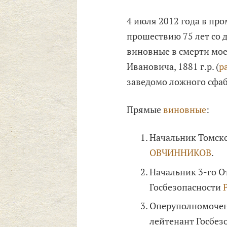
4 июля 2012 года в про
прошествию 75 лет со 
виновные в смерти мо
Ивановича, 1881 г.р. (
р
заведомо ложного сфаб
Прямые
виновные
:
Начальник Томско
ОВЧИННИКОВ
.
Начальник 3-го О
Госбезопасности
Оперуполномоченн
лейтенант Госбез