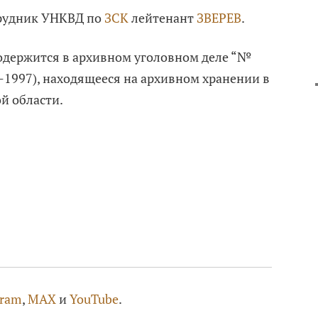
трудник УНКВД по
ЗСК
лейтенант
ЗВЕРЕВ
.
одержится в архивном уголовном деле “№
 П-1997), находящееся на архивном хранении в
й области.
gram
,
MAX
и
YouTube
.