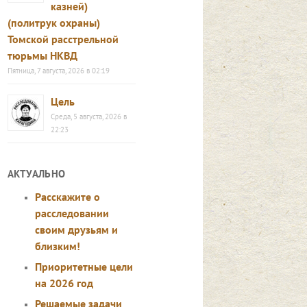
казней)
(политрук охраны)
Томской расстрельной
тюрьмы НКВД
Пятница, 7 августа, 2026 в 02:19
Цель
Среда, 5 августа, 2026 в
22:23
АКТУАЛЬНО
Расскажите о
расследовании
своим друзьям и
близким!
Приоритетные цели
на 2026 год
Решаемые задачи