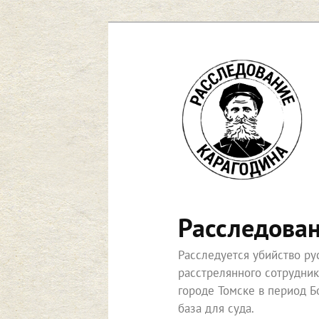
Перейти
к
основному
содержимому
Расследова
Расследуется убийство р
расстрелянного сотрудни
городе Томске в период Б
база для суда.