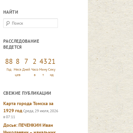
НАЙТИ
П
о
и
РАССЛЕДОВАНИЕ
с
ВЕДЕТСЯ
к
88
8
7
2
43
22
Год
Меся
Дней
Часо
Мину
Секу
цев
в
т
нд
СВЕЖИЕ ПУБЛИКАЦИИ
Карта города Томска за
1929 год
Среда, 29 июля, 2026
в 07:11
Досье: ПЕЧЕНКИН Иван
Николаевич – начальник