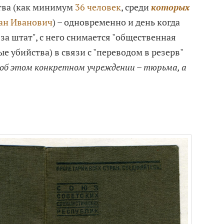
тва (как минимум
36 человек
, среди
которых
ан Иванович
) – одновременно и день когда
за штат", с него снимается "общественная
ые убийства) в связи с "переводом в резерв"
 об этом конкретном учреждении – тюрьма, а