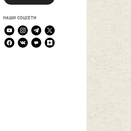
НАШИ СОЦСЕТИ
youtube
instagram
telegram
x
facebook
vkontakte
comment
zen-
yandex