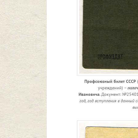
Профсоюзный билет
СССР
(
учреждений) –
пала
Ивановича
. Документ: №2540
год, год вступления в данный с
вы