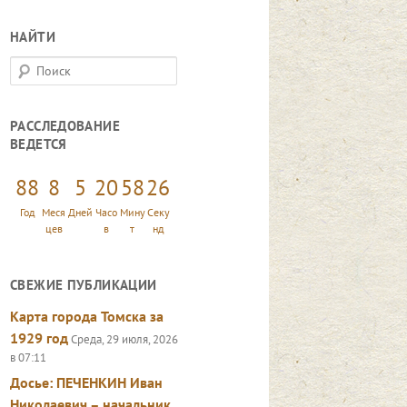
НАЙТИ
П
о
и
РАССЛЕДОВАНИЕ
с
ВЕДЕТСЯ
к
88
8
5
20
58
29
Год
Меся
Дней
Часо
Мину
Секу
цев
в
т
нд
СВЕЖИЕ ПУБЛИКАЦИИ
Карта города Томска за
1929 год
Среда, 29 июля, 2026
в 07:11
Досье: ПЕЧЕНКИН Иван
Николаевич – начальник