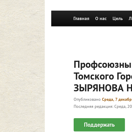
Главное
Главная
Перейти к основному со
О нас
Цель
Л
меню
Профсоюзный
Томского Го
ЗЫРЯНОВА Н
Опубликовано
Среда, 7 декабр
Последняя редакция:
Среда, 20
Поддержать