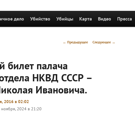
держимому
ичное дело
Убийство
Убийцы
Карта
Видео
Пресса
Навигация
←
Предыдущее
Следующее
→
по
записям
 билет палача
ротдела НКВД СССР –
иколая Ивановича.
я, 2016 в 02:02
 ноября, 2024 в 21:20