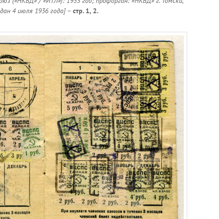
оюз («НКВД» / «ИТЛ»): 1935 год; профорган: «НКВД» г. Томска,
дан 4 июля 1936 года]
–
стр. 1, 2.