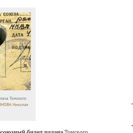
лача Томского
НОВА Николая
фсоюзный билет палача
Томского