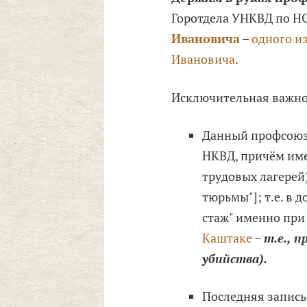
Горотдела УНКВД по Н
Ивановича
–
одного и
Ивановича
.
Исключительная важнос
Данный профсоюзн
НКВД, причём име
трудовых лагерей)
тюрьмы"]; т.е. в
стаж" именно при
Каштаке
–
т.е., 
убийства).
Последняя запись