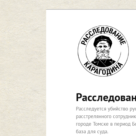
Перейти
к
основному
содержимому
Расследова
Расследуется убийство р
расстрелянного сотрудни
городе Томске в период Б
база для суда.