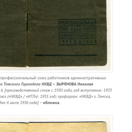
профессиональный союз работников административных
ча Томского Горотдела НКВД –
ЗЫРЯНОВА Николая
16
[производственный стаж с 1930 года, год вступления: 1933
оюз («НКВД» / «ИТЛ»): 1935 год; профорган: «НКВД» г. Томска,
дан 4 июля 1936 года]
–
обложка
.