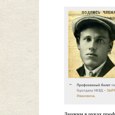
Профсоюзный билет
па
Горотдела НКВД –
ЗЫРЯ
Ивановича
.
Держим в руках про