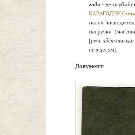
года
– день убийс
КАРАГОДИН Степ
палач "выводится 
нагрузка" (массов
[
речь идёт только
не в целом
].
Документ
: