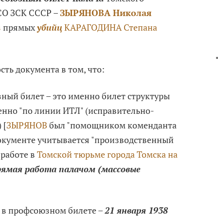
СО ЗСК СССР –
ЗЫРЯНОВА Николая
з
прямых
убийц
КАРАГОДИНА Степана
ть документа в том, что:
ый билет – это именно билет структуры
нно "по линии ИТЛ" (исправительно-
 [
ЗЫРЯНОВ
был "помощником коменданта
 документе учитывается "производственный
 работе в
Томской тюрьме города Томска на
прямая работа палачом (массовые
 в профсоюзном билете –
21 января 1938