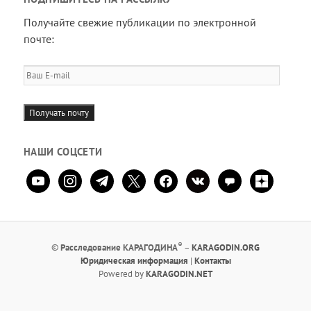
Получайте свежие публикации по электронной
почте:
Ваш
E-
mail
Получать почту
НАШИ СОЦСЕТИ
youtube
instagram
telegram
x
facebook
vkontakte
comment
zen-
yandex
®
©
Расследование КАРАГОДИНА
–
KARAGODIN.ORG
Юридическая информация
|
Контакты
Powered by
KARAGODIN.NET