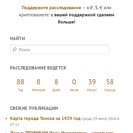
Поддержите расследование
— в ₽, $, € или
криптовалюте:
с вашей поддержкой сделаем
больше!
НАЙТИ
П
о
и
РАССЛЕДОВАНИЕ ВЕДЕТСЯ
с
к
88
8
8
0
39
59
Год
Месяцев
Дней
Часов
Минут
Секунд
СВЕЖИЕ ПУБЛИКАЦИИ
Карта города Томска за 1929 год
Среда, 29 июля, 2026 в
07:11
Досье: ПЕЧЕНКИН Иван Николаевич – начальник