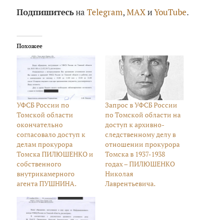
Подпишитесь
на
Telegram
,
MAX
и
YouTube
.
Похожее
УФСБ России по
Запрос в УФСБ России
Томской области
по Томской области на
окончательно
доступ к архивно-
согласовало доступ к
следственному делу в
делам прокурора
отношении прокурора
Томска ПИЛЮШЕНКО и
Томска в 1937-1938
собственного
годах – ПИЛЮШЕНКО
внутрикамерного
Николая
агента ПУШНИНА.
Лаврентьевича.