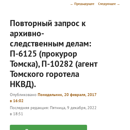
меню
Навигация
←
Предыдущее
Следующее
→
по
записям
Повторный запрос к
архивно-
следственным делам:
П-6125 (прокурор
Томска), П-10282 (агент
Томского горотела
НКВД).
Опубликовано
Понедельник, 20 февраля, 2017
в 16:02
Последняя редакция:
Пятница, 9 декабря, 2022
в 18:51