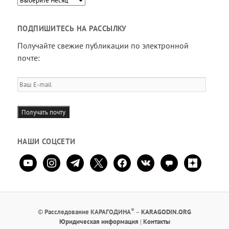
ПОДПИШИТЕСЬ НА РАССЫЛКУ
Получайте свежие публикации по электронной
почте:
Ваш
E-
mail
Получать почту
НАШИ СОЦСЕТИ
youtube
instagram
telegram
x
facebook
vkontakte
comment
zen-
yandex
®
©
Расследование КАРАГОДИНА
–
KARAGODIN.ORG
Юридическая информация
|
Контакты