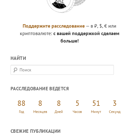
Поддержите расследование
— в ₽, $, € или
криптовалюте:
с вашей поддержкой сделаем
больше!
НАЙТИ
П
о
и
РАССЛЕДОВАНИЕ ВЕДЕТСЯ
с
к
88
8
8
5
51
3
Год
Месяцев
Дней
Часов
Минут
Секунд
СВЕЖИЕ ПУБЛИКАЦИИ