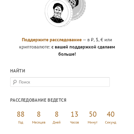
Поддержите расследование
— в ₽, $, € или
криптовалюте:
с вашей поддержкой сделаем
больше!
НАЙТИ
П
о
и
РАССЛЕДОВАНИЕ ВЕДЕТСЯ
с
к
88
8
8
13
50
41
Год
Месяцев
Дней
Часов
Минут
Секунд