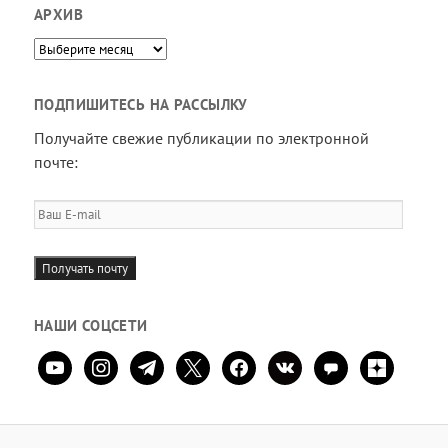
АРХИВ
Архив
ПОДПИШИТЕСЬ НА РАССЫЛКУ
Получайте свежие публикации по электронной
почте:
Ваш
E-
mail
Получать почту
НАШИ СОЦСЕТИ
youtube
instagram
telegram
x
facebook
vkontakte
comment
zen-
yandex