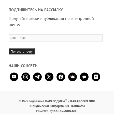
ПОДПИШИТЕСЬ НА РАССЫЛКУ
Получайте свежие публикации по электронной
почте:
Ваш
E-
mail
Получать почту
НАШИ СОЦСЕТИ
youtube
instagram
telegram
x
facebook
vkontakte
comment
zen-
yandex
®
©
Расследование КАРАГОДИНА
–
KARAGODIN.ORG
Юридическая информация
|
Контакты
Powered by
KARAGODIN.NET