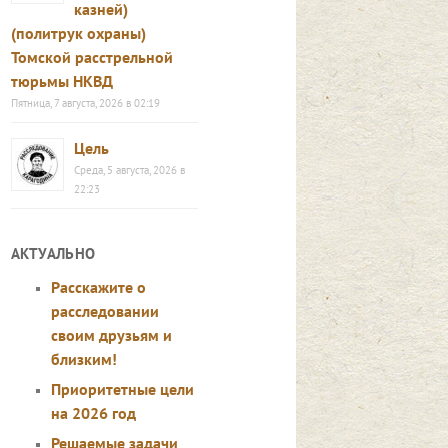
казней)
(политрук охраны)
Томской расстрельной
тюрьмы НКВД
Пятница, 7 августа, 2026 в 02:19
Цель
Среда, 5 августа, 2026 в
22:23
АКТУАЛЬНО
Расскажите о
расследовании
своим друзьям и
близким!
Приоритетные цели
на 2026 год
Решаемые задачи