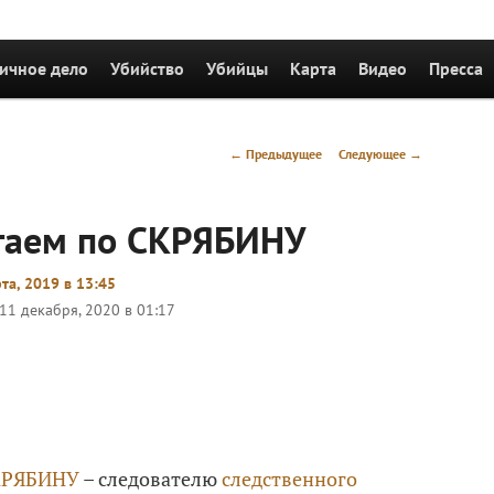
держимому
ичное дело
Убийство
Убийцы
Карта
Видео
Пресса
Навигация
←
Предыдущее
Следующее
→
по
записям
отаем по СКРЯБИНУ
та, 2019 в 13:45
11 декабря, 2020 в 01:17
КРЯБИНУ
– следователю
следственного