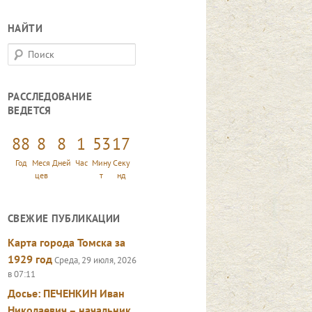
НАЙТИ
П
о
и
РАССЛЕДОВАНИЕ
с
ВЕДЕТСЯ
к
88
8
8
1
53
18
Год
Меся
Дней
Час
Мину
Секу
цев
т
нд
СВЕЖИЕ ПУБЛИКАЦИИ
Карта города Томска за
1929 год
Среда, 29 июля, 2026
в 07:11
Досье: ПЕЧЕНКИН Иван
Николаевич – начальник