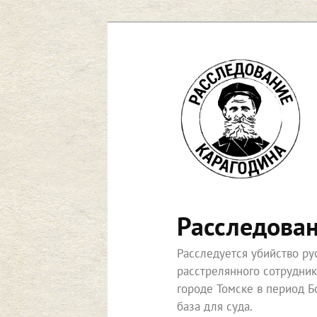
Перейти
к
основному
содержимому
Расследова
Расследуется убийство р
расстрелянного сотрудни
городе Томске в период Б
база для суда.