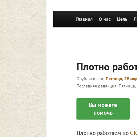
Главное
Главная
Перейти к основному со
О нас
Цель
Л
меню
‪Плотно раб
Опубликовано
Пятница, 29 мар
Последняя редакция:
Пятница, 
Вы можете
помочь
‪Плотно работаем по
С