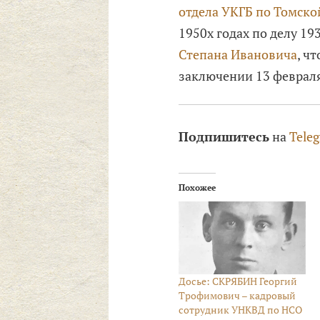
отдела УКГБ по Томско
1950х годах по делу 19
Степана Ивановича
, ч
заключении 13 февраля 
Подпишитесь
на
Tele
Похожее
Досье: СКРЯБИН Георгий
Трофимович – кадровый
сотрудник УНКВД по НСО