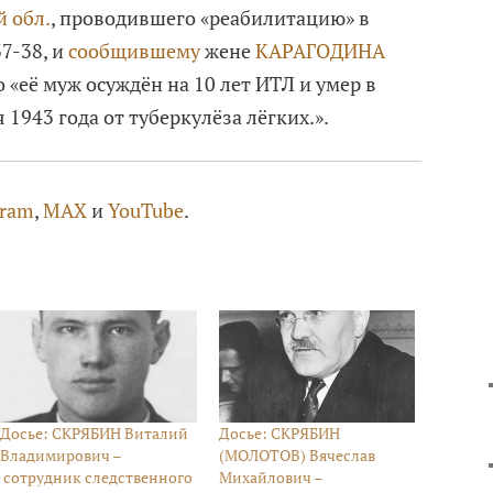
й обл.
, проводившего «реабилитацию» в
37-38, и
сообщившему
жене
КАРАГОДИНА
то «её муж осуждён на 10 лет ИТЛ и умер в
1943 года от туберкулёза лёгких.».‬
gram
,
MAX
и
YouTube
.
Досье: СКРЯБИН Виталий
Досье: СКРЯБИН
Владимирович –
(МОЛОТОВ) Вячеслав
сотрудник следственного
Михайлович –