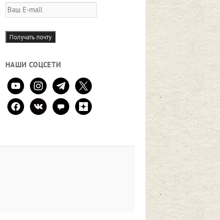
Ваш
E-
mail
Получать почту
НАШИ СОЦСЕТИ
youtube
instagram
telegram
x
facebook
vkontakte
comment
zen-
yandex