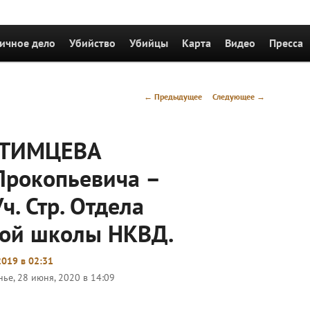
держимому
ичное дело
Убийство
Убийцы
Карта
Видео
Пресса
Навигация
←
Предыдущее
Следующее
→
по
записям
ПУТИМЦЕВА
Прокопьевича –
ч. Стр. Отдела
ой школы НКВД.
2019 в 02:31
ье, 28 июня, 2020 в 14:09