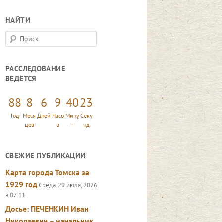
НАЙТИ
П
о
и
РАССЛЕДОВАНИЕ
с
ВЕДЕТСЯ
к
88
8
6
9
40
24
Год
Меся
Дней
Часо
Мину
Секу
цев
в
т
нд
СВЕЖИЕ ПУБЛИКАЦИИ
Карта города Томска за
1929 год
Среда, 29 июля, 2026
в 07:11
Досье: ПЕЧЕНКИН Иван
Николаевич – начальник