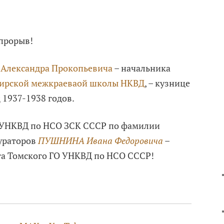
 прорыв!
лександра Прокопьевича
– начальника
ирской межкраеваой школы НКВД
, – кузнице
 1937-1938 годов.
к УНКВД по НСО ЗСК СССР по фамилии
кураторов
ПУШНИНА Ивана Федоровича
–
та Томского ГО УНКВД по НСО СССР!