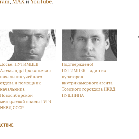
gram
,
MAX
и
YouTube
.
Досье: ПУТИМЦЕВ
Подтверждено!
Александр Прокопьевич –
ПУТИМЦЕВ – один из
начальник учебного
кураторов
отдела и помощник
внутрикамерного агента
начальника
Томского горотдела НКВД
Новосибирской
ПУШНИНА
межкраевой школы ГУГБ
НКВД СССР
ДСТВИЕ
.