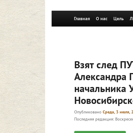
Главное
Главная
Перейти к основному со
О нас
Цель
Л
меню
Взят след 
Александра 
начальника У
Новосибирск
Опубликовано
Среда, 3 июля, 
Последняя редакция:
Воскресен