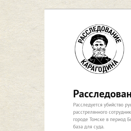
Перейти
к
основному
содержимому
Расследова
Расследуется убийство р
расстрелянного сотрудни
городе Томске в период Б
база для суда.