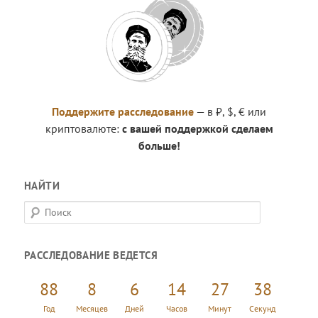
Поддержите расследование
— в ₽, $, € или
криптовалюте:
с вашей поддержкой сделаем
больше!
НАЙТИ
П
о
и
РАССЛЕДОВАНИЕ ВЕДЕТСЯ
с
к
88
8
6
14
27
38
Год
Месяцев
Дней
Часов
Минут
Секунд