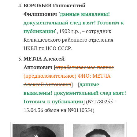
ВОРОБЬЁВ Иннокентий
Филиппович
[
данные выявлены!
документальный след взят! Готовим к
публикации
], 1902 г.р., – сотрудник
Колпашевского районного отделения
НКВД по НСО СССР.
МЕТЛА Алексей
Антонович
[
отрабатываемое полное
(предположительное) ФИО: МЕТЛА
Алексей Антонович
] – [
данные
выявлены! документальный след взят!
Готовим к публикации
] (№1780255 -
15.04.36 обмен на №0110554)