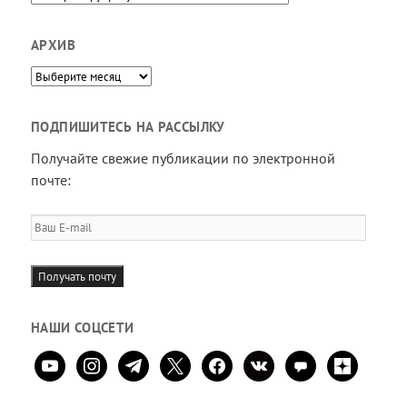
АРХИВ
Архив
ПОДПИШИТЕСЬ НА РАССЫЛКУ
Получайте свежие публикации по электронной
почте:
Ваш
E-
mail
Получать почту
НАШИ СОЦСЕТИ
youtube
instagram
telegram
x
facebook
vkontakte
comment
zen-
yandex