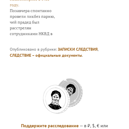
году.
Позавчера спонтанно
провели ликбез парню,
чей прадед был
расстрелян
сотрудниками НКВД в
Новосибирске в 1936
году. Сын
Опубликовано в рубрике:
ЗАПИСКИ СЛЕДСТВИЯ
,
расстрелянного был
СЛЕДСТВИЕ – официальные документы
.
признан "врагом
народа", а бабушка
парня (того с кем мы
беседовали) жила в
районе Расстрельного
рова Каштачной горы
Томска с 1950х годов.
Показали карту,
рассказали общие
моменты как
собственного
расследования так и…
Поддержите расследование
— в ₽, $, € или