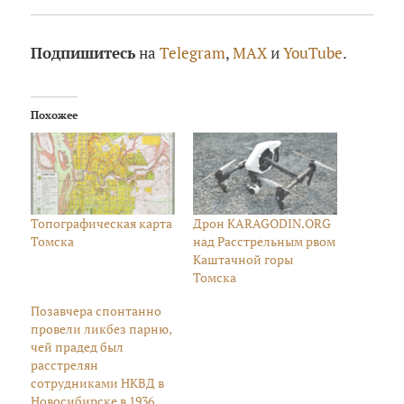
Подпишитесь
на
Telegram
,
MAX
и
YouTube
.
Похожее
Топографическая карта
Дрон KARAGODIN.ORG
Томска
над Расстрельным рвом
Каштачной горы
Томска
Позавчера спонтанно
провели ликбез парню,
чей прадед был
расстрелян
сотрудниками НКВД в
Новосибирске в 1936