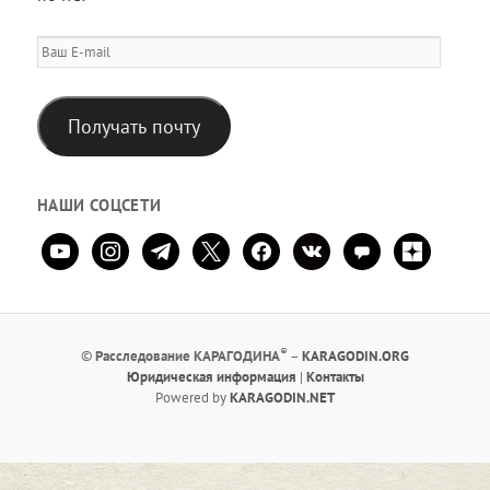
Ваш
E-
mail
Получать почту
НАШИ СОЦСЕТИ
youtube
instagram
telegram
x
facebook
vkontakte
comment
zen-
yandex
®
©
Расследование КАРАГОДИНА
–
KARAGODIN.ORG
Юридическая информация
|
Контакты
Рowered by
KARAGODIN.NET