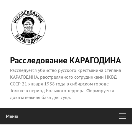
Перейти
к
основному
содержимому
Расследование КАРАГОДИНА
Расследуется убийство русского крестьянина Степана
КАРАГОДИНА, расстрелянного сотрудниками НКВД
СССР 21 января 1938 года в сибирском городе
Томске в период Большого террора. Формируется
доказательная база для суда.
Меню
Главное
Перейти к основному содержимому