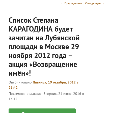
меню
Навигация
←
Предыдущее
Следующее
→
по
записям
Список Степана
КАРАГОДИНА будет
зачитан на Лубянской
площади в Москве 29
ноября 2012 года –
акция «Возвращение
имён»!
Опубликовано
Пятница, 19 октября, 2012 в
21:42
Последняя редакция:
Вторник, 21 июня, 2016 в
14:12