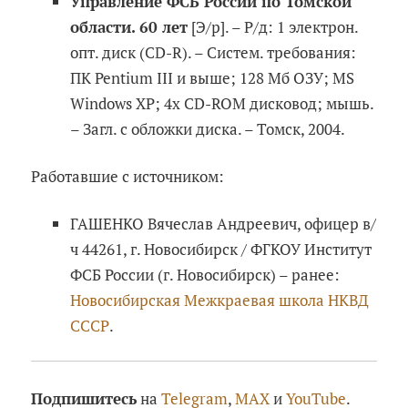
Управление ФСБ России по Томской
области. 60 лет
[Э/р]. – Р/д: 1 электрон.
опт. диск (CD-R). – Систем. требования:
ПК Pentium III и выше; 128 Мб ОЗУ; MS
Windows XP; 4х CD-ROM дисковод; мышь.
– Загл. с обложки диска. – Томск, 2004.
Работавшие с источником:
ГАШЕНКО Вячеслав Андреевич, офицер в/
ч 44261, г. Новосибирск / ФГКОУ Институт
ФСБ России (г. Новосибирск) – ранее:
Новосибирская Межкраевая школа НКВД
СССР
.
Подпишитесь
на
Telegram
,
MAX
и
YouTube
.