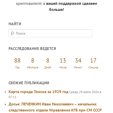
криптовалюте:
с вашей поддержкой сделаем
больше!
НАЙТИ
П
о
и
РАССЛЕДОВАНИЕ ВЕДЕТСЯ
с
к
88
8
8
13
34
18
Год
Месяцев
Дней
Часов
Минут
Секунд
СВЕЖИЕ ПУБЛИКАЦИИ
Карта города Томска за 1929 год
Среда, 29 июля, 2026 в
07:11
Досье: ПЕЧЕНКИН Иван Николаевич – начальник
следственного отдела Управления КГБ при СМ СССР