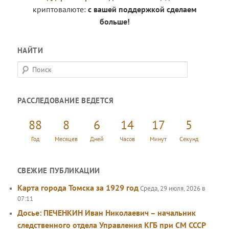
криптовалюте:
с вашей поддержкой сделаем
больше!
НАЙТИ
П
о
и
РАССЛЕДОВАНИЕ ВЕДЕТСЯ
с
к
88
8
6
14
17
6
Год
Месяцев
Дней
Часов
Минут
Секунд
СВЕЖИЕ ПУБЛИКАЦИИ
Карта города Томска за 1929 год
Среда, 29 июля, 2026 в
07:11
Досье: ПЕЧЕНКИН Иван Николаевич – начальник
следственного отдела Управления КГБ при СМ СССР