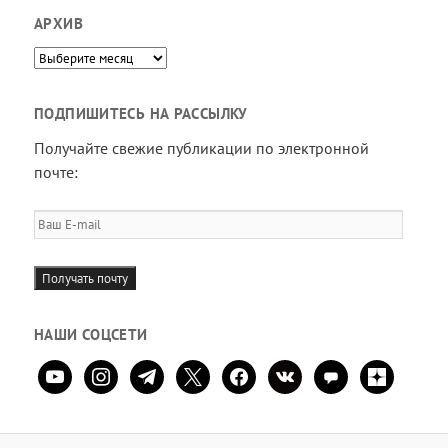
АРХИВ
Архив
ПОДПИШИТЕСЬ НА РАССЫЛКУ
Получайте свежие публикации по электронной
почте:
Ваш
E-
mail
Получать почту
НАШИ СОЦСЕТИ
youtube
instagram
telegram
x
facebook
vkontakte
comment
zen-
yandex