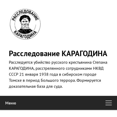
Skip
to
primary
content
Расследование КАРАГОДИНА
Расследуется убийство русского крестьянина Степана
КАРАГОДИНА, расстрелянного сотрудниками НКВД
СССР 21 января 1938 года в сибирском городе
Томске в период Большого террора. Формируется
доказательная база для суда.
Меню
Main
Skip to primary content