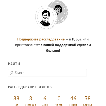
Поддержите расследование
— в ₽, $, € или
криптовалюте:
с вашей поддержкой сделаем
больше!
НАЙТИ
S
e
a
РАССЛЕДОВАНИЕ ВЕДЕТСЯ
r
c
88
8
6
0
46
38
h
Год
Месяцев
Дней
Часов
Минут
Секунд