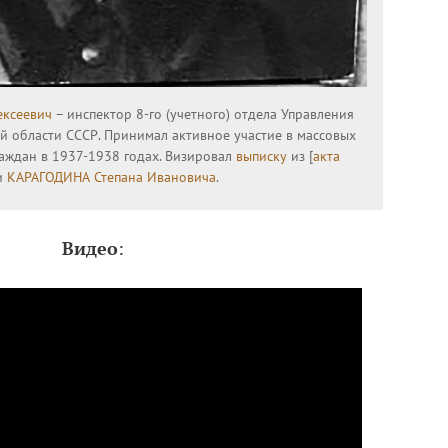
ксеевич
– инспектор 8-го (учетного) отдела Управления
 области СССР. Принимал активное участие в массовых
раждан в 1937-1938 годах. Визировал
выписку
из [
акта
и
КАРАГОДИНА Степана Ивановича
.
Видео
: