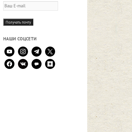
Ваш
E-
mail
Получать почту
НАШИ СОЦСЕТИ
youtube
instagram
telegram
x
facebook
vkontakte
comment
zen-
yandex