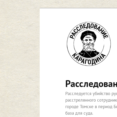
Перейти
к
основному
содержимому
Расследова
Расследуется убийство р
расстрелянного сотрудни
городе Томске в период Б
база для суда.