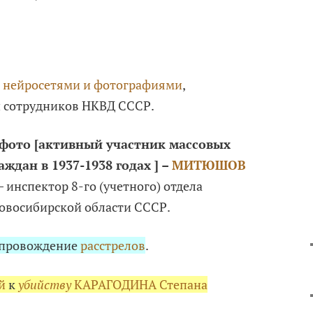
с
нейросетями и фотографиями
,
 сотрудников НКВД СССР.
 фото
[активный участник массовых
ждан в 1937-1938 годах ] –
МИТЮШОВ
– инспектор 8-го (учетного) отдела
овосибирской области СССР.
опровождение
расстрелов
.
й
к
убийству
КАРАГОДИНА Степана