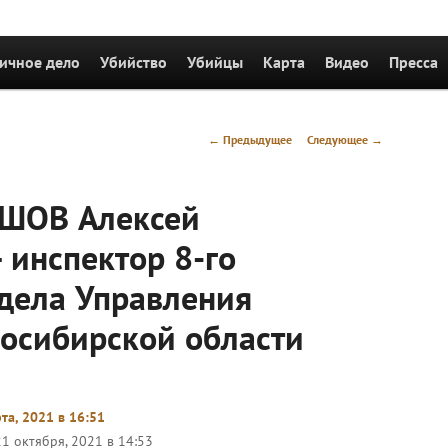
держимому
ичное дело
Убийство
Убийцы
Карта
Видео
Пресса
Навигация
←
Предыдущее
Следующее
→
по
записям
ШОВ Алексей
 инспектор 8-го
тдела Управления
осибирской области
та, 2021 в 16:51
21 октября, 2021 в 14:53