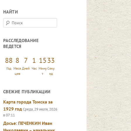
НАЙТИ
П
о
и
РАССЛЕДОВАНИЕ
с
ВЕДЕТСЯ
к
88
8
7
1
15
35
Год
Меся
Дней
Час
Мину
Секу
цев
т
нд
СВЕЖИЕ ПУБЛИКАЦИИ
Карта города Томска за
1929 год
Среда, 29 июля, 2026
в 07:11
Досье: ПЕЧЕНКИН Иван
Николаевич – начальник