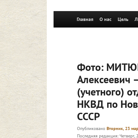
Главное
Главная
Перейти к основному со
О нас
Цель
Л
меню
Фото: МИТЮ
Алексеевич –
(учетного) о
НКВД по Нов
СССР
Опубликовано
Вторник, 23 мар
Последняя редакция:
Четверг, 