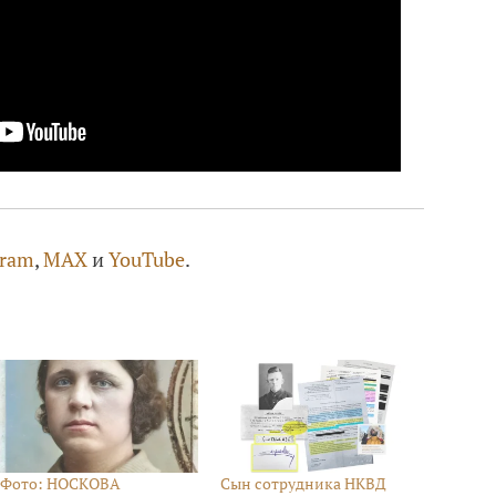
gram
,
MAX
и
YouTube
.
Фото: НОСКОВА
Сын сотрудника НКВД