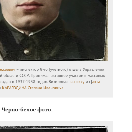
ксеевич
– инспектор 8-го (учетного) отдела Управления
 области СССР. Принимал активное участие в массовых
раждан в 1937-1938 годах. Визировал
выписку
из [
акта
и
КАРАГОДИНА Степана Ивановича
.
Черно-белое фото
: