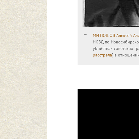
МИТЮШОВ Алексей Але
НКВД по Новосибирской
убийствах советских г
расстрела
] в отношени