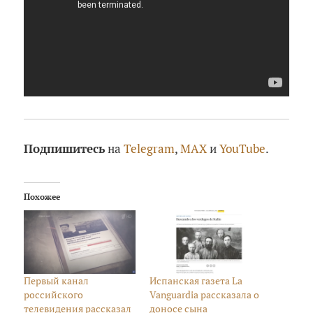
Подпишитесь
на
Telegram
,
MAX
и
YouTube
.
Похожее
Первый канал
Испанская газета La
российского
Vanguardia рассказала о
телевидения рассказал
доносе сына