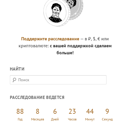
Поддержите расследование
— в ₽, $, € или
криптовалюте:
с вашей поддержкой сделаем
больше!
НАЙТИ
П
о
и
РАССЛЕДОВАНИЕ ВЕДЕТСЯ
с
к
88
8
6
23
44
10
Год
Месяцев
Дней
Часов
Минут
Секунд