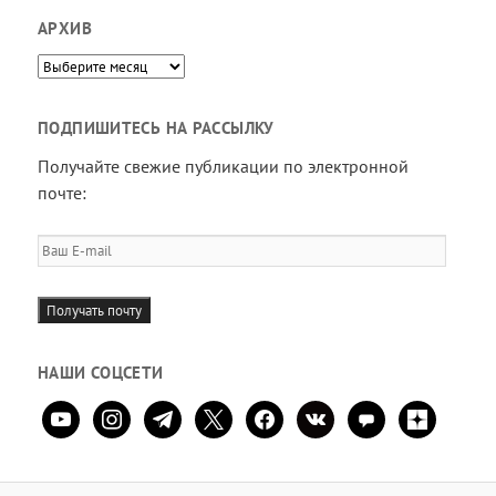
АРХИВ
Архив
ПОДПИШИТЕСЬ НА РАССЫЛКУ
Получайте свежие публикации по электронной
почте:
Ваш
E-
mail
Получать почту
НАШИ СОЦСЕТИ
youtube
instagram
telegram
x
facebook
vkontakte
comment
zen-
yandex