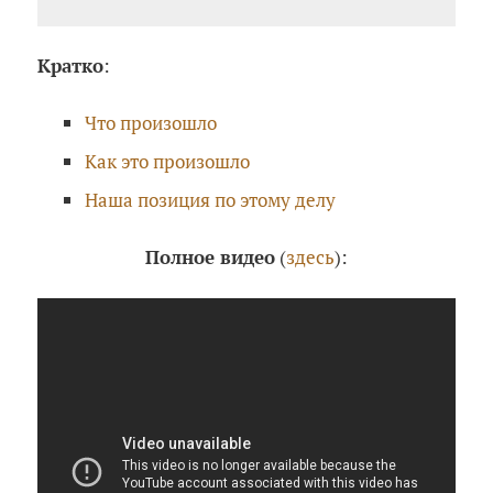
Кратко
:
Что произошло
Как это произошло
Наша позиция по этому делу
Полное видео
(
здесь
):