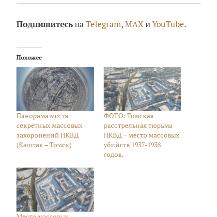
Подпишитесь
на
Telegram
,
MAX
и
YouTube
.
Похожее
Панорама места
ФОТО: Томская
секретных массовых
расстрельная тюрьма
захоронений НКВД
НКВД – место массовых
(Каштак – Томск)
убийств 1937-1938
годов.
Место массовых