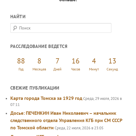
НАЙТИ
П
о
и
РАССЛЕДОВАНИЕ ВЕДЕТСЯ
с
к
88
8
7
16
4
14
Год
Месяцев
Дней
Часов
Минут
Секунд
СВЕЖИЕ ПУБЛИКАЦИИ
Карта города Томска за 1929 год
Среда, 29 июля, 2026 в
07:11
Досье: ПЕЧЕНКИН Иван Николаевич – начальник
следственного отдела Управления КГБ при СМ СССР
по Томской области
Среда, 22 июля, 2026 в 23:05