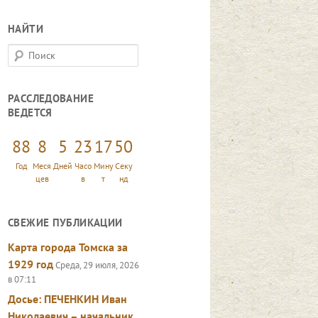
НАЙТИ
П
о
и
РАССЛЕДОВАНИЕ
с
ВЕДЕТСЯ
к
88
8
5
23
17
51
Год
Меся
Дней
Часо
Мину
Секу
цев
в
т
нд
СВЕЖИЕ ПУБЛИКАЦИИ
Карта города Томска за
1929 год
Среда, 29 июля, 2026
в 07:11
Досье: ПЕЧЕНКИН Иван
Николаевич – начальник