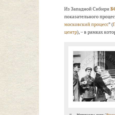
Из Западной Сибири
Б
показательного процес
московский процесс
” (
центр
), – в рамках кот
Материалы дела
: "
Втор