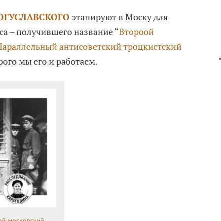
ОГУСЛАВСКОГО
этапируют в Моску для
са – получившего название “
Второой
Параллельный антисоветский троцкистский
орого мы его и работаем.
ой московский