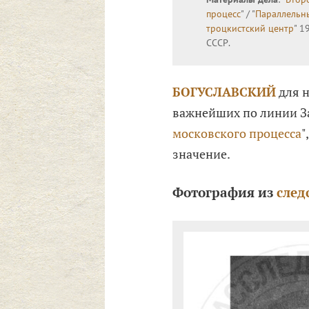
процесс
" / "
Параллельн
троцкистский центр
" 1
СССР.
БОГУСЛАВСКИЙ
для н
важнейших по линии З
московского процесса
"
значение.
Фотография из
след