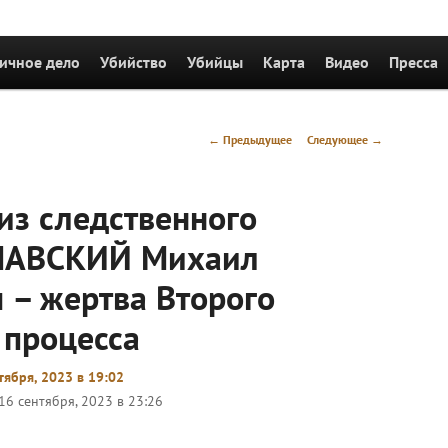
держимому
ичное дело
Убийство
Убийцы
Карта
Видео
Пресса
Навигация
←
Предыдущее
Следующее
→
по
записям
из следственного
СЛАВСКИЙ Михаил
 – жертва Второго
 процесса
тября, 2023 в 19:02
16 сентября, 2023 в 23:26