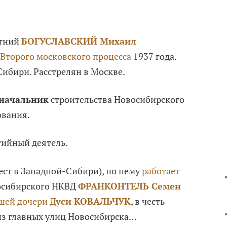
етний
БОГУСЛАВСКИЙ Михаил
Второго московского процесса
1937 года.
Сибири. Расстрелян в Москве.
начальник
строительства Новосибирского
ования.
тийный деятель.
рест в Западной-Сибири), по нему
работает
осибирского НКВД
ФРАНКОНТЕЛЬ Семен
шей дочери
Дуси КОВАЛЬЧУК
, в честь
из главных улиц Новосибирска…