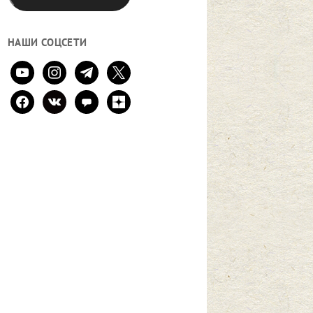
НАШИ СОЦСЕТИ
youtube
instagram
telegram
x
facebook
vkontakte
comment
zen-
yandex