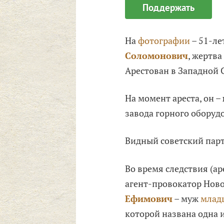
Поддержать
На
фотографии
– 51-л
Соломонович
, жертва
Арестован в Западной 
На момент ареста, он –
завода горного оборуд
Видный советский пар
Во время следствия (а
агент-провокатор Нов
Ефимович
– муж
млад
которой названа одна 