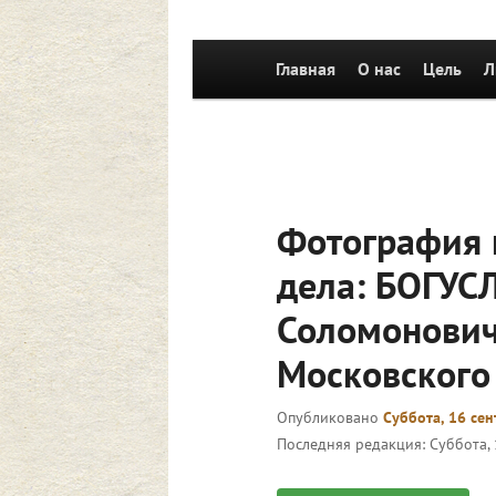
Главное
Главная
Перейти к основному со
О нас
Цель
Л
меню
Фотография 
дела: БОГУ
Соломонович
Московского
Опубликовано
Суббота, 16 сен
Последняя редакция:
Суббота, 