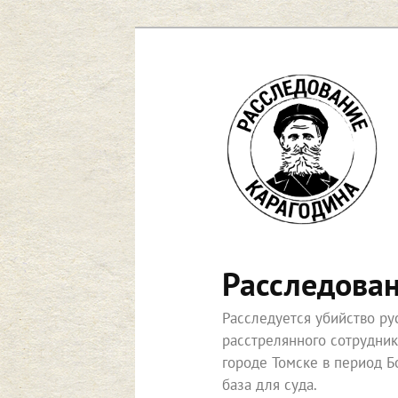
Перейти
к
основному
содержимому
Расследова
Расследуется убийство р
расстрелянного сотрудни
городе Томске в период Б
база для суда.