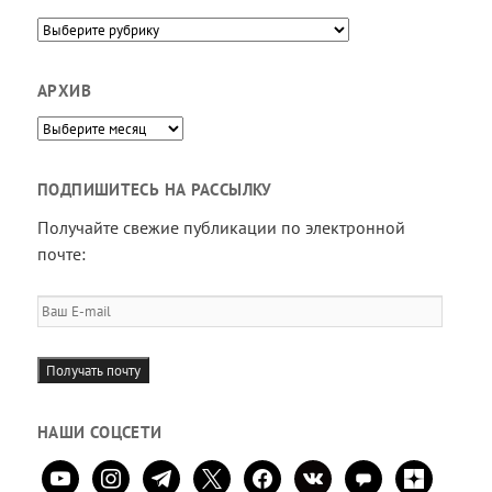
Направления
АРХИВ
Архив
ПОДПИШИТЕСЬ НА РАССЫЛКУ
Получайте свежие публикации по электронной
почте:
Ваш
E-
mail
Получать почту
НАШИ СОЦСЕТИ
youtube
instagram
telegram
x
facebook
vkontakte
comment
zen-