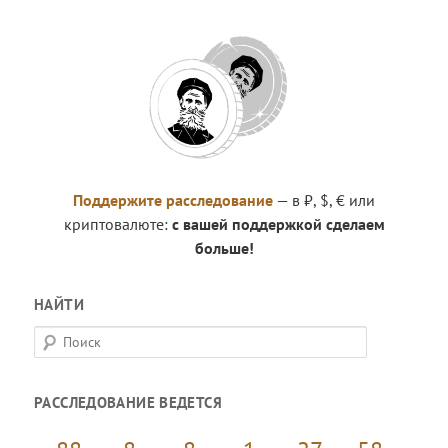
Поддержите расследование
— в ₽, $, € или
криптовалюте:
с вашей поддержкой сделаем
больше!
НАЙТИ
П
о
и
РАССЛЕДОВАНИЕ ВЕДЕТСЯ
с
к