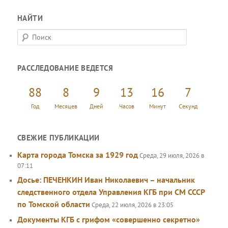
НАЙТИ
П
о
и
РАССЛЕДОВАНИЕ ВЕДЕТСЯ
с
к
88
8
9
13
16
7
Год
Месяцев
Дней
Часов
Минут
Секунд
СВЕЖИЕ ПУБЛИКАЦИИ
Карта города Томска за 1929 год
Среда, 29 июля, 2026 в
07:11
Досье: ПЕЧЕНКИН Иван Николаевич – начальник
следственного отдела Управления КГБ при СМ СССР
по Томской области
Среда, 22 июля, 2026 в 23:05
Документы КГБ с грифом «совершенно секретно»