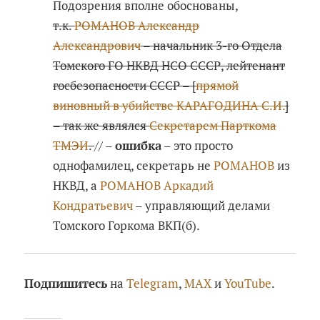
Подозрения вполне обоснованы,
т.к.
РОМАНОВ Александр
Александрович
– начальник 3-го Отдела
Томского ГО НКВД НСО СССР, лейтенант
госбезопасности СССР – [
прямой
виновный в убийстве КАРАГОДИНА С.И.
]
– так же являлся
Секретарем Парткома
ТМЭИ
.
// –
ошибка
– это просто
однофамилец, секретарь не
РОМАНОВ
из
НКВД, а
РОМАНОВ Аркадий
Кондратьевич
– управляющий делами
Томского Горкома ВКП(б).
Подпишитесь
на
Telegram
,
MAX
и
YouTube
.