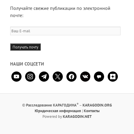
Получайте свежие публикации по электронной
почте:
Ваш
E-
mail
Получать почту
НАШИ СОЦСЕТИ
youtube
instagram
telegram
x
facebook
vkontakte
comment
zen-
yandex
®
©
Расследование КАРАГОДИНА
–
KARAGODIN.ORG
Юридическая информация
|
Контакты
Powered by
KARAGODIN.NET