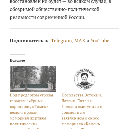
восстановлен не будет — во всяком случае, в
обозримой общественно-политической
реальности современной России.
Подпишитесь
на
Telegram
,
MAX
и
YouTube
.
Похожее
Под предлогом угрозы
Посольства Эстонии,
гаражам «чёрных
Латвии, Литвы и
воронков», в Томске
Польши выступили с
демонтирован
совместным
мемориал жертвам
заявлением о сносе
политических
мемориала «Камень