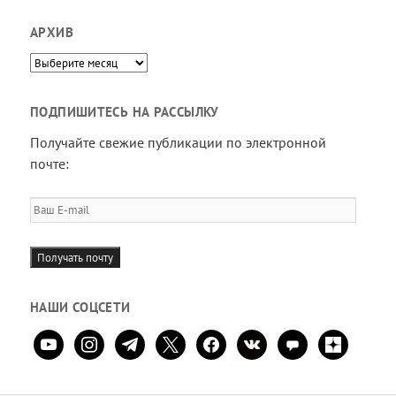
АРХИВ
Архив
ПОДПИШИТЕСЬ НА РАССЫЛКУ
Получайте свежие публикации по электронной
почте:
Ваш
E-
mail
Получать почту
НАШИ СОЦСЕТИ
youtube
instagram
telegram
x
facebook
vkontakte
comment
zen-
yandex