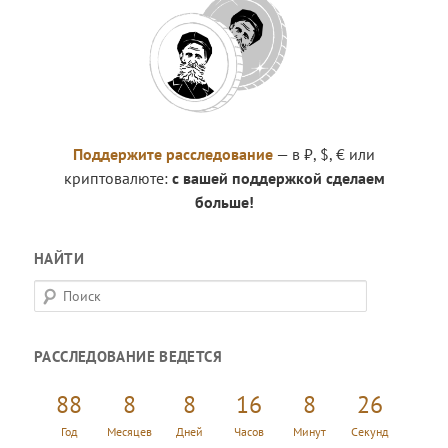
Поддержите расследование
— в ₽, $, € или
криптовалюте:
с вашей поддержкой сделаем
больше!
НАЙТИ
П
о
и
РАССЛЕДОВАНИЕ ВЕДЕТСЯ
с
к
88
8
8
16
8
27
Год
Месяцев
Дней
Часов
Минут
Секунд