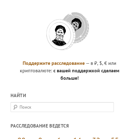
Поддержите расследование
— в ₽, $, € или
криптовалюте:
с вашей поддержкой сделаем
больше!
НАЙТИ
П
о
и
РАССЛЕДОВАНИЕ ВЕДЕТСЯ
с
к