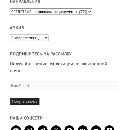
НАПРАВЛЕНИЯ
Направления
АРХИВ
Архив
ПОДПИШИТЕСЬ НА РАССЫЛКУ
Получайте свежие публикации по электронной
почте:
Ваш
E-
mail
Получать почту
НАШИ СОЦСЕТИ
youtube
instagram
telegram
x
facebook
vkontakte
comment
zen-