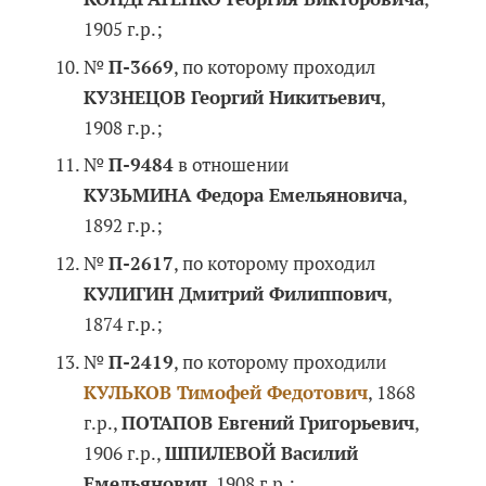
1905 г.р.;
№
П-3669
, по которому проходил
КУЗНЕЦОВ Георгий Никитьевич
,
1908 г.р.;
№
П-9484
в отношении
КУЗЬМИНА Федора Емельяновича
,
1892 г.р.;
№
П-2617
, по которому проходил
КУЛИГИН Дмитрий Филиппович
,
1874 г.р.;
№
П-2419
, по которому проходили
КУЛЬКОВ Тимофей Федотович
, 1868
г.р.,
ПОТАПОВ Евгений Григорьевич
,
1906 г.р.,
ШПИЛЕВОЙ Василий
Емельянович
, 1908 г.р.;