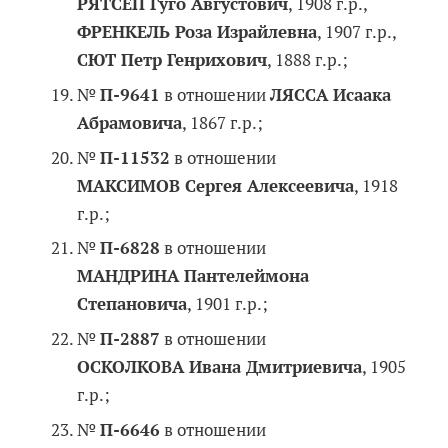
РЯТСЕП Гуго Августович
, 1908 г.р.,
ФРЕНКЕЛЬ Роза Израйлевна
, 1907 г.р.,
СЮТ Петр Генрихович
, 1888 г.р.;
№
П-9641
в отношении
ЛЯССА Исаака
Абрамовича
, 1867 г.р.;
№
П-11532
в отношении
МАКСИМОВ Сергея Алексеевича
, 1918
г.р.;
№
П-6828
в отношении
МАНДРИНА Пантелеймона
Степановича
, 1901 г.р.;
№
П-2887
в отношении
ОСКОЛКОВА Ивана Дмитриевича
, 1905
г.р.;
№
П-6646
в отношении