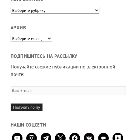
Направления
АРХИВ
Архив
ПОДПИШИТЕСЬ НА РАССЫЛКУ
Получайте свежие публикации по электронной
почте:
Ваш
E-
mail
Получать почту
НАШИ СОЦСЕТИ
youtube
instagram
telegram
x
facebook
vkontakte
comment
zen-