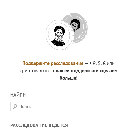
Поддержите расследование
— в ₽, $, € или
криптовалюте:
с вашей поддержкой сделаем
больше!
НАЙТИ
П
о
и
РАССЛЕДОВАНИЕ ВЕДЕТСЯ
с
к