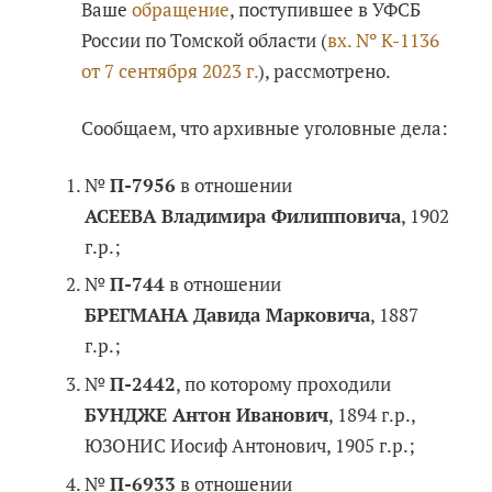
Ваше
обращение
, поступившее в УФСБ
России по Томской области (
вх. Nº K-1136
от 7 сентября 2023 г.
), рассмотрено.
Сообщаем, что архивные уголовные дела:
№
П-7956
в отношении
АСЕЕВА Владимира Филипповича
, 1902
г.р.;
№
П-744
в отношении
БРЕГМАНА Давида Марковича
, 1887
г.р.;
№
П-2442
, по которому проходили
БУНДЖЕ Антон Иванович
, 1894 г.р.,
ЮЗОНИС Иосиф Антонович, 1905 г.р.;
№
П-6933
в отношении