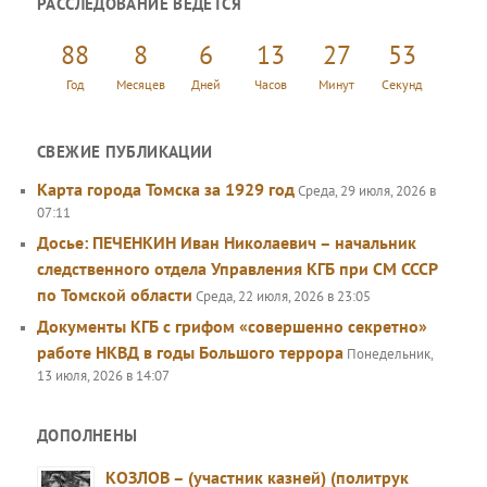
РАССЛЕДОВАНИЕ ВЕДЕТСЯ
с
к
88
8
6
13
27
54
Год
Месяцев
Дней
Часов
Минут
Секунд
СВЕЖИЕ ПУБЛИКАЦИИ
Карта города Томска за 1929 год
Среда, 29 июля, 2026 в
07:11
Досье: ПЕЧЕНКИН Иван Николаевич – начальник
следственного отдела Управления КГБ при СМ СССР
по Томской области
Среда, 22 июля, 2026 в 23:05
Документы КГБ с грифом «совершенно секретно»
работе НКВД в годы Большого террора
Понедельник,
13 июля, 2026 в 14:07
ДОПОЛНЕНЫ
КОЗЛОВ – (участник казней) (политрук