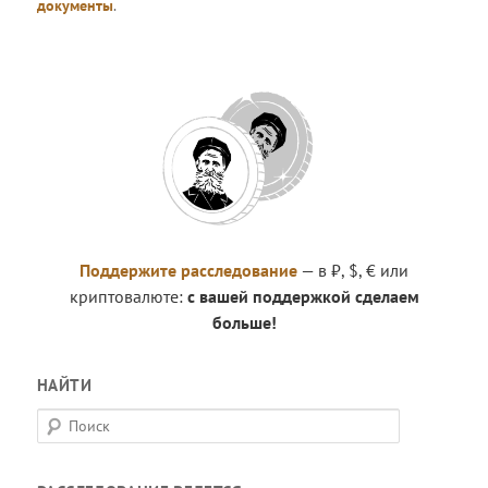
документы
.
Поддержите расследование
— в ₽, $, € или
криптовалюте:
с вашей поддержкой сделаем
больше!
НАЙТИ
П
о
и