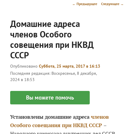
меню
Навигация
←
Предыдущее
Следующее
→
по
записям
Домашние адреса
членов Особого
совещения при НКВД
СССР
Опубликовано
Суббота, 25 марта, 2017 в 16:13
Последняя редакция:
Воскресенье, 8 декабря,
2024 в 18:53
Вы можете помочь
Установлены домашние адреса
членов
Особого совещания при НКВД СССР
–
Народного комиссара внутренних дел СССР,