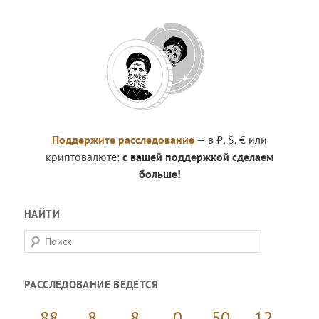
Поддержите расследование
— в ₽, $, € или
криптовалюте:
с вашей поддержкой сделаем
больше!
НАЙТИ
П
о
и
РАССЛЕДОВАНИЕ ВЕДЕТСЯ
с
к
88
8
8
0
50
12