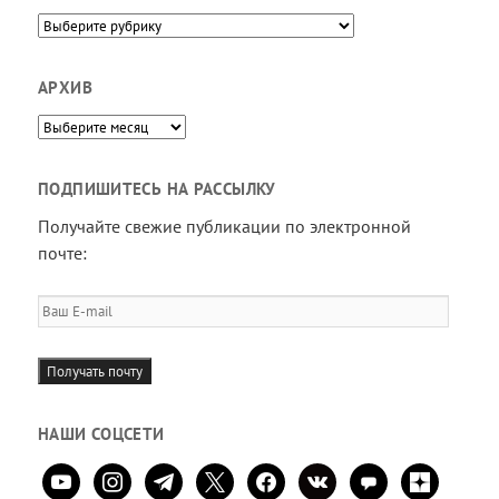
Направления
АРХИВ
Архив
ПОДПИШИТЕСЬ НА РАССЫЛКУ
Получайте свежие публикации по электронной
почте:
Ваш
E-
mail
Получать почту
НАШИ СОЦСЕТИ
youtube
instagram
telegram
x
facebook
vkontakte
comment
zen-