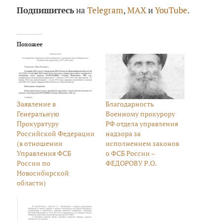
Подпишитесь
на
Telegram
,
MAX
и
YouTube
.
Похожее
Заявление в
Благодарность
Генеральную
Военному прокурору
Прокуратуру
РФ отдела управления
Российской Федерации
надзора за
(в отношении
исполнением законов
Управления ФСБ
о ФСБ России –
России по
ФЕДОРОВУ Р.О.
Новосибирской
области)