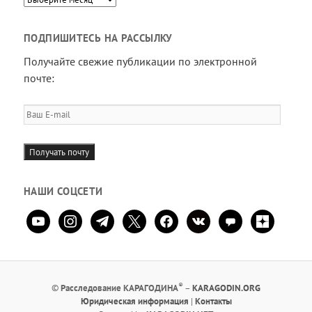
ПОДПИШИТЕСЬ НА РАССЫЛКУ
Получайте свежие публикации по электронной
почте:
Ваш
E-
mail
Получать почту
НАШИ СОЦСЕТИ
youtube
instagram
telegram
x
facebook
vkontakte
comment
zen-
yandex
®
©
Расследование КАРАГОДИНА
–
KARAGODIN.ORG
Юридическая информация
|
Контакты