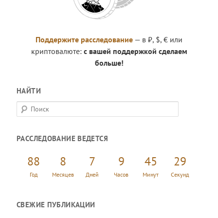
Поддержите расследование
— в ₽, $, € или
криптовалюте:
с вашей поддержкой сделаем
больше!
НАЙТИ
П
о
и
РАССЛЕДОВАНИЕ ВЕДЕТСЯ
с
к
88
8
7
9
45
30
Год
Месяцев
Дней
Часов
Минут
Секунд
СВЕЖИЕ ПУБЛИКАЦИИ