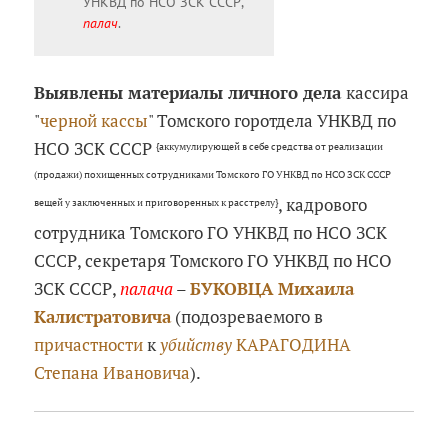
УНКВД по НСО ЗСК СССР,
палач
.
Выявлены материалы личного дела
кассира
"
черной кассы
" Томского горотдела УНКВД по
НСО ЗСК СССР
{аккумулирующей в себе средства от реализации
(продажи) похищенных сотрудниками Томского ГО УНКВД по НСО ЗСК СССР
, кадрового
вещей у заключенных и приговоренных к расстрелу}
сотрудника Томского ГО УНКВД по НСО ЗСК
СССР, секретаря Томского ГО УНКВД по НСО
ЗСК СССР,
палача
–
БУКОВЦА Михаила
Калистратовича
(подозреваемого в
причастности
к
убийству
КАРАГОДИНА
Степана Ивановича
).