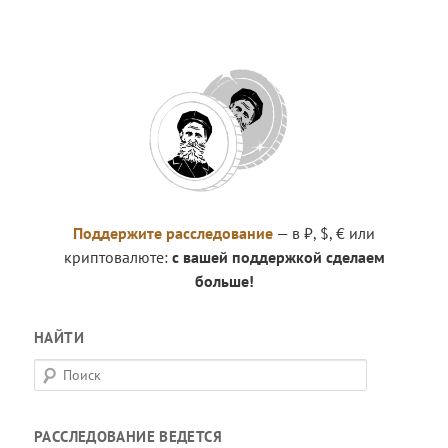
Поддержите расследование
— в ₽, $, € или
криптовалюте:
с вашей поддержкой сделаем
больше!
НАЙТИ
П
о
и
РАССЛЕДОВАНИЕ ВЕДЕТСЯ
с