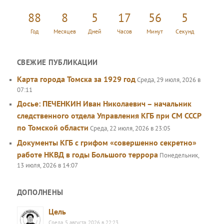
к
88
8
5
17
56
6
Год
Месяцев
Дней
Часов
Минут
Секунд
СВЕЖИЕ ПУБЛИКАЦИИ
Карта города Томска за 1929 год
Среда, 29 июля, 2026 в
07:11
Досье: ПЕЧЕНКИН Иван Николаевич – начальник
следственного отдела Управления КГБ при СМ СССР
по Томской области
Среда, 22 июля, 2026 в 23:05
Документы КГБ с грифом «совершенно секретно»
работе НКВД в годы Большого террора
Понедельник,
13 июля, 2026 в 14:07
ДОПОЛНЕНЫ
Цель
Среда, 5 августа, 2026 в 22:23