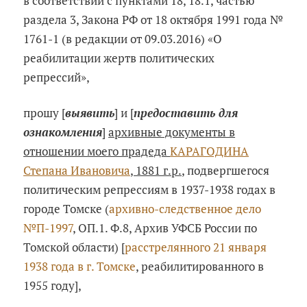
в соответствии с пунктами 18, 18.1, частью
раздела 3, Закона РФ от 18 октября 1991 года №
1761-1 (в редакции от 09.03.2016) «О
реабилитации жертв политических
репрессий»,
прошу [
выявить
] и [
предоставить для
ознакомления
]
архивные документы в
отношении моего прадеда
КАРАГОДИНА
Степана Ивановича
, 1881 г.р.
, подвергшегося
политическим репрессиям в 1937-1938 годах в
городе Томске (
архивно-следственное дело
№П-1997
, ОП.1. Ф.8, Архив УФСБ России по
Томской области) [
расстрелянного 21 января
1938 года в г. Томске
, реабилитированного в
1955 году],