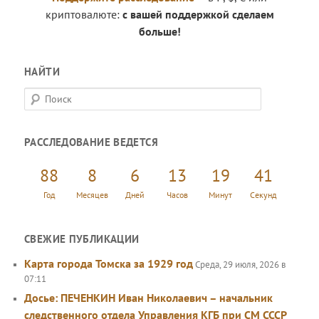
криптовалюте:
с вашей поддержкой сделаем
больше!
НАЙТИ
П
о
и
РАССЛЕДОВАНИЕ ВЕДЕТСЯ
с
к
88
8
6
13
19
42
Год
Месяцев
Дней
Часов
Минут
Секунд
СВЕЖИЕ ПУБЛИКАЦИИ
Карта города Томска за 1929 год
Среда, 29 июля, 2026 в
07:11
Досье: ПЕЧЕНКИН Иван Николаевич – начальник
следственного отдела Управления КГБ при СМ СССР