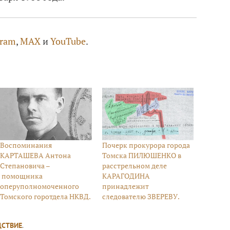
gram
,
MAX
и
YouTube
.
Воспоминания
Почерк прокурора города
КАРТАШЕВА Антона
Томска ПИЛЮШЕНКО в
Степановича –
расстрельном деле
помощника
КАРАГОДИНА
оперуполномоченного
принадлежит
Томского горотдела НКВД.
следователю ЗВЕРЕВУ.
ДСТВИЕ
.