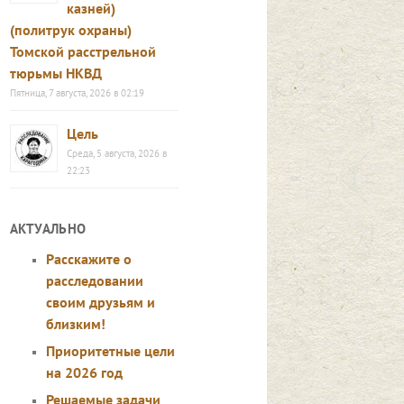
казней)
(политрук охраны)
Томской расстрельной
тюрьмы НКВД
Пятница, 7 августа, 2026 в 02:19
Цель
Среда, 5 августа, 2026 в
22:23
АКТУАЛЬНО
Расскажите о
расследовании
своим друзьям и
близким!
Приоритетные цели
на 2026 год
Решаемые задачи