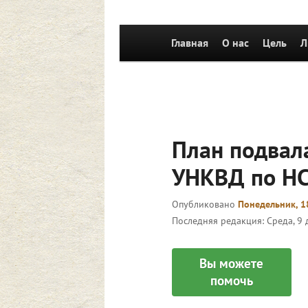
Главное
Главная
Перейти к основному со
О нас
Цель
Л
меню
План подвал
УНКВД по НС
Опубликовано
Понедельник, 18
Последняя редакция:
Среда, 9 
Вы можете
помочь