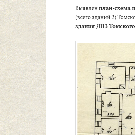
Выявлен
план-схема 
(всего зданий 2) Томс
здания ДПЗ Томског