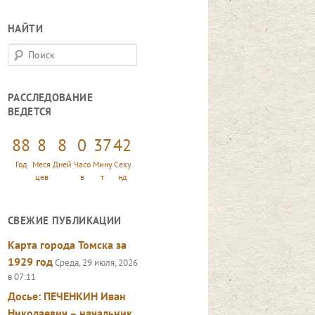
НАЙТИ
П
о
и
РАССЛЕДОВАНИЕ
с
ВЕДЕТСЯ
к
88
8
8
0
37
44
Год
Меся
Дней
Часо
Мину
Секу
цев
в
т
нд
СВЕЖИЕ ПУБЛИКАЦИИ
Карта города Томска за
1929 год
Среда, 29 июля, 2026
в 07:11
Досье: ПЕЧЕНКИН Иван
Николаевич – начальник