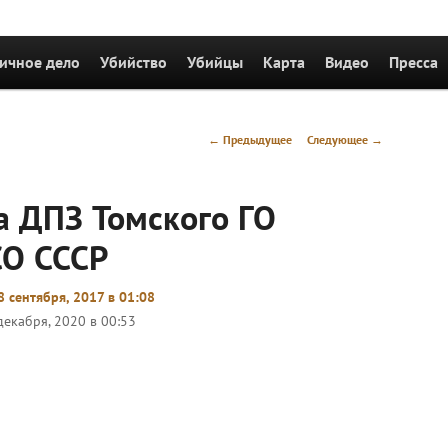
держимому
ичное дело
Убийство
Убийцы
Карта
Видео
Пресса
Навигация
←
Предыдущее
Следующее
→
по
записям
а ДПЗ Томского ГО
О СССР
 сентября, 2017 в 01:08
декабря, 2020 в 00:53