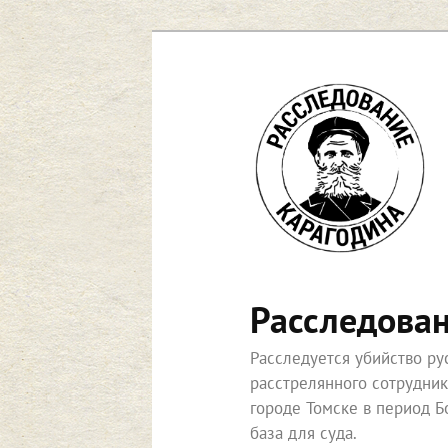
Перейти
к
основному
содержимому
Расследова
Расследуется убийство р
расстрелянного сотрудни
городе Томске в период Б
база для суда.