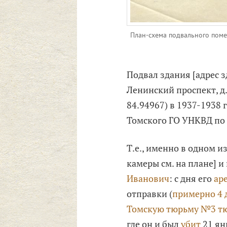
План-схема подвального поме
Подвал здания [адрес з
Ленинский проспект, д.
84.94967) в 1937-1938
Томского ГО УНКВД по
Т.е., именно в одном и
камеры см. на плане] 
Иванович
: с дня его
аре
отправки (
примерно 4 
Томскую тюрьму №3 тю
где он и был
убит
21 ян