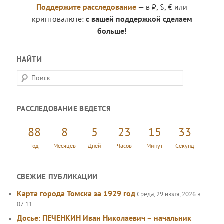
Поддержите расследование
— в ₽, $, € или
криптовалюте:
с вашей поддержкой сделаем
больше!
НАЙТИ
П
о
и
РАССЛЕДОВАНИЕ ВЕДЕТСЯ
с
к
88
8
5
23
15
34
Год
Месяцев
Дней
Часов
Минут
Секунд
СВЕЖИЕ ПУБЛИКАЦИИ
Карта города Томска за 1929 год
Среда, 29 июля, 2026 в
07:11
Досье: ПЕЧЕНКИН Иван Николаевич – начальник