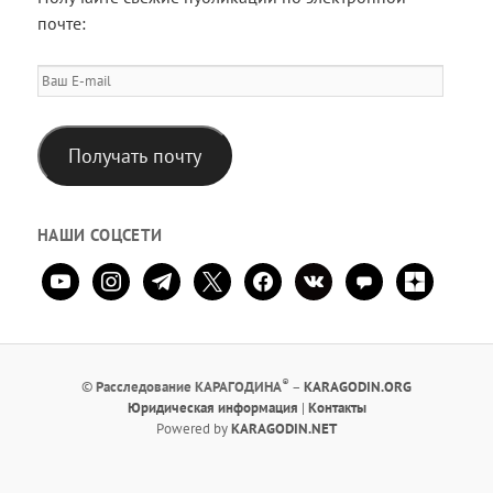
почте:
Ваш
E-
mail
Получать почту
НАШИ СОЦСЕТИ
youtube
instagram
telegram
x
facebook
vkontakte
comment
zen-
yandex
®
©
Расследование КАРАГОДИНА
–
KARAGODIN.ORG
Юридическая информация
|
Контакты
Powered by
KARAGODIN.NET